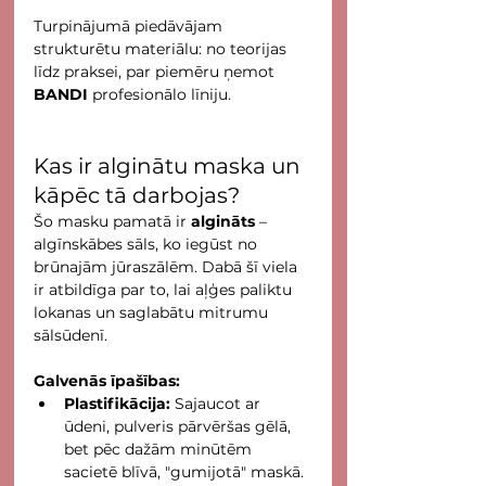
Turpinājumā piedāvājam 
strukturētu materiālu: no teorijas 
līdz praksei, par piemēru ņemot 
BANDI
 profesionālo līniju.
Kas ir alginātu maska un 
kāpēc tā darbojas?
Šo masku pamatā ir 
algināts
 – 
algīnskābes sāls, ko iegūst no 
brūnajām jūraszālēm. Dabā šī viela 
ir atbildīga par to, lai aļģes paliktu 
lokanas un saglabātu mitrumu 
sālsūdenī.
Galvenās īpašības:
Plastifikācija:
 Sajaucot ar 
ūdeni, pulveris pārvēršas gēlā, 
bet pēc dažām minūtēm 
sacietē blīvā, "gumijotā" maskā. 