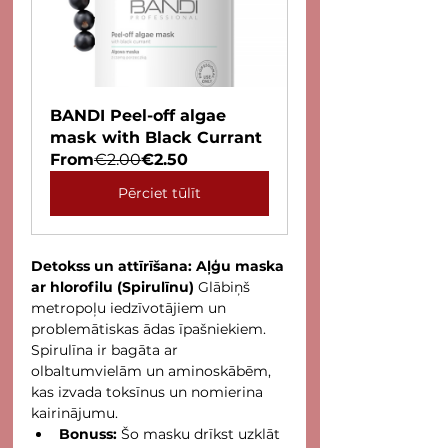
BANDI Peel-off algae 
mask with Black Currant
From
€2.00
€2.50
Pērciet tūlīt
Detokss un attīrīšana: Aļģu maska 
ar hlorofilu (Spirulīnu)
 Glābiņš 
metropoļu iedzīvotājiem un 
problemātiskas ādas īpašniekiem. 
Spirulīna ir bagāta ar 
olbaltumvielām un aminoskābēm, 
kas izvada toksīnus un nomierina 
kairinājumu.
Bonuss:
 Šo masku drīkst uzklāt 