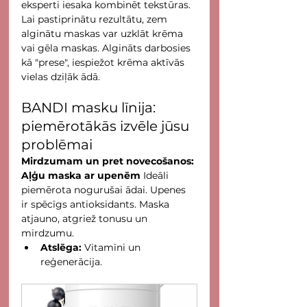
eksperti iesaka kombinēt tekstūras. 
Lai pastiprinātu rezultātu, zem 
alginātu maskas var uzklāt krēma 
vai gēla maskas. Algināts darbosies 
kā "prese", iespiežot krēma aktīvās 
vielas dziļāk ādā.
BANDI masku līnija: 
piemērotākās izvēle jūsu 
problēmai
Mirdzumam un pret novecošanos: 
Aļģu maska ar upenēm
 Ideāli 
piemērota nogurušai ādai. Upenes 
ir spēcīgs antioksidants. Maska 
atjauno, atgriež tonusu un 
mirdzumu.
Atslēga:
 Vitamīni un 
reģenerācija.