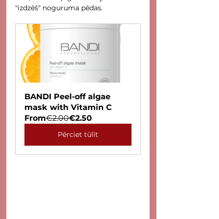
"izdzēš" noguruma pēdas.
BANDI Peel-off algae 
mask with Vitamin C
From
€2.00
€2.50
Pērciet tūlīt