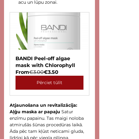
acu un lūpu zonai.
BANDI Peel-off algae 
mask with Chlorophyll
From
€3.00
€3.50
Pērciet tūlīt
Atjaunošana un revitalizācija: 
Aļģu maska ar papaju
 Satur 
enzīmu papainu. Tas maigi noloba 
atmirušās šūnas procedūras laikā. 
Āda pēc tam kļūst neticami gluda, 
līdzīgi kā pēc viegla pīlinga.