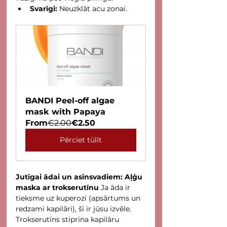
Svarīgi:
 Neuzklāt acu zonai.
BANDI Peel-off algae 
mask with Papaya
From
€2.00
€2.50
Pērciet tūlīt
Jutīgai ādai un asinsvadiem: Aļģu 
maska ar trokserutīnu
 Ja āda ir 
tieksme uz kuperozi (apsārtums un 
redzami kapilāri), šī ir jūsu izvēle. 
Trokserutīns stiprina kapilāru 