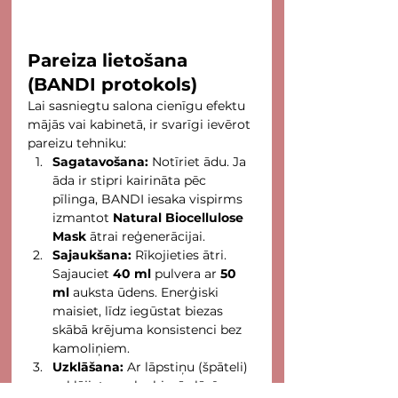
Pareiza lietošana 
(BANDI protokols)
Lai sasniegtu salona cienīgu efektu 
mājās vai kabinetā, ir svarīgi ievērot 
pareizu tehniku:
Sagatavošana:
 Notīriet ādu. Ja 
āda ir stipri kairināta pēc 
pīlinga, BANDI iesaka vispirms 
izmantot 
Natural Biocellulose 
Mask
 ātrai reģenerācijai.
Sajaukšana:
 Rīkojieties ātri. 
Sajauciet 
40 ml
 pulvera ar 
50 
ml
 auksta ūdens. Enerģiski 
maisiet, līdz iegūstat biezas 
skābā krējuma konsistenci bez 
kamoliņiem.
Uzklāšana:
 Ar lāpstiņu (špāteli) 
uzklājiet masku biezā slānī uz 