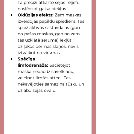
Tā precīzi atkārto sejas reljefu, 
noslēdzot gaisa piekļuvi.
Oklūzijas efekts:
 Zem maskas 
izveidojas papildu spiediens. Tas 
spiež aktīvās sastāvdaļas (gan 
no pašas maskas, gan no zem 
tās uzklātā seruma) iekļūt 
dziļākos dermas slāņos, nevis 
iztvaikot no virsmas.
Spēcīga 
limfodrenāža:
 Sacietējot 
maska nedaudz savelk ādu, 
veicinot limfas atteci. Tas 
nekavējoties samazina tūsku un 
uzlabo sejas ovālu.