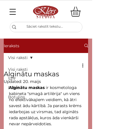
Ieraksts
Visi raksti
Visi raksti
Alginātu maskas
SPF
Updated:
20. maijs
Alginātu maskas
 ir kosmetologa 
Filleri
kabineta "smagā artilērija" un viens 
Botulīns
no efektīvākajiem veidiem, kā ātri 
savest ādu kārtībā. Ja parasts krēms 
iedarbojas uz virsmas, tad algināts 
rada apstākļus, kuros āda vienkārši 
nevar nepārveidoties.