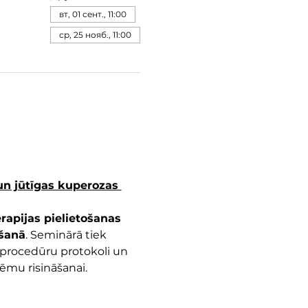
вт, 01 сент., 11:00
ср, 25 нояб., 11:00
un jūtīgas kuperozas 
rapijas pielietošanas 
pšanā
. Seminārā tiek 
 procedūru protokoli un 
lēmu risināšanai.