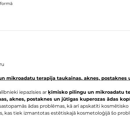
tformā
ru
un mikroadatu terapija taukainas, aknes, postaknes 
ībnieki iepazīsies ar 
ķīmisko pīlingu un mikroadatu te
nas, aknes, postaknes un jūtīgas kuperozas ādas ko
 sastopamās ādas problēmas, kā arī apskatīti kosmētisko
s, kas tiek izmantotas estētiskajā kosmetoloģijā šo prob