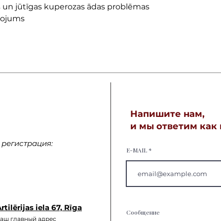
s un jūtīgas kuperozas ādas problēmas
urojums
Напишите нам,
и мы ответим как
регистрация:
E-MAIL
rtilērijas iela 67, Rīga
Сообщение
аш главный а
дрес