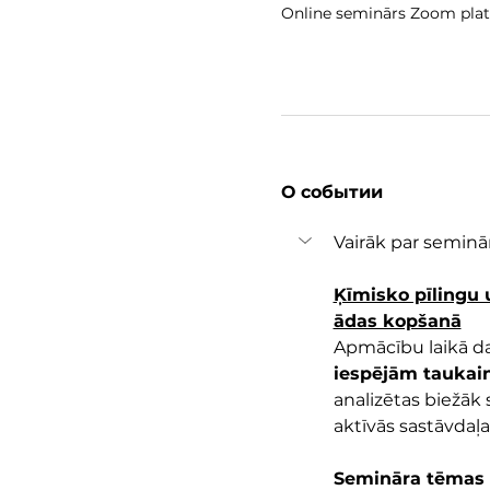
Online seminārs Zoom pla
О событии
Vairāk par seminā
Ķīmisko pīlingu 
ādas kopšanā
Apmācību laikā dal
iespējām taukai
analizētas biežāk
aktīvās sastāvdaļa
Semināra tēmas