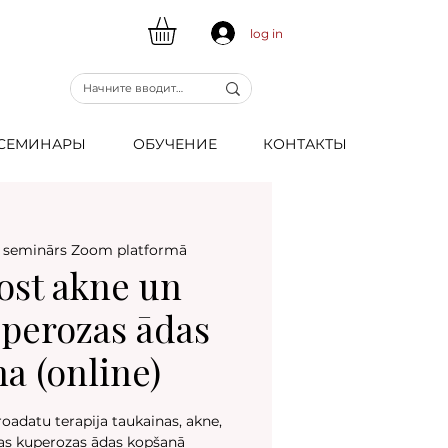
log in
CЕМИНАРЫ
ОБУЧЕНИЕ
КОНТАКТЫ
 seminārs Zoom platformā
ost akne un
uperozas ādas
a (online)
oadatu terapija taukainas, akne,
gas kuperozas ādas kopšanā