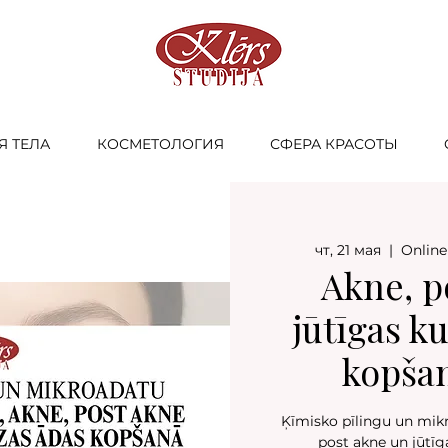
Я ТЕЛА
КОСМЕТОЛОГИЯ
СФЕРА КРАСОТЫ
чт, 21 мая
  |  
Online
Akne, p
jūtīgas k
kopšan
Ķīmisko pīlingu un mikr
post akne un jūtī