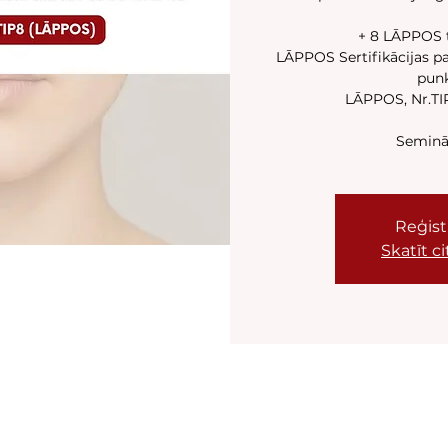
+ 8 LĀPPOS t
LĀPPOS Sertifikācijas pa
pun
LĀPPOS, Nr.TIP
Seminār
Reģistr
Skatīt 