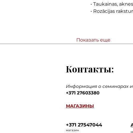
• Taukainas, akne
• Rozācijas rakst
Показать еще
Контакты:
Информация о семинарах и 
+371 27603380
МАГАЗИНЫ
+371 27547044
A
ма
газин
н