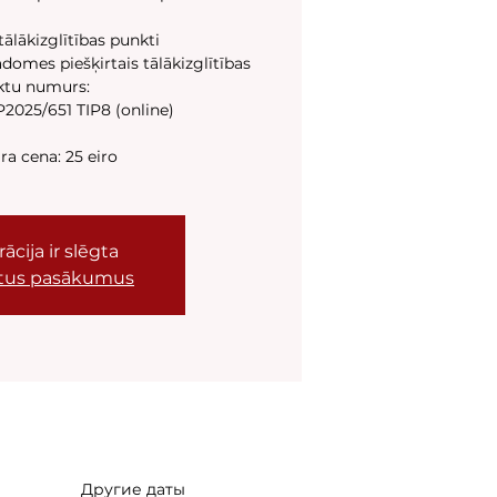
ālākizglītības punkti
domes piešķirtais tālākizglītības
ktu numurs:
2025/651 TIP8 (online)
a cena: 25 eiro
ācija ir slēgta
citus pasākumus
Другие даты