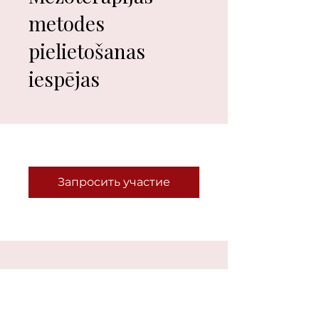
metodes
pielietošanas
iespējas
Запросить участие