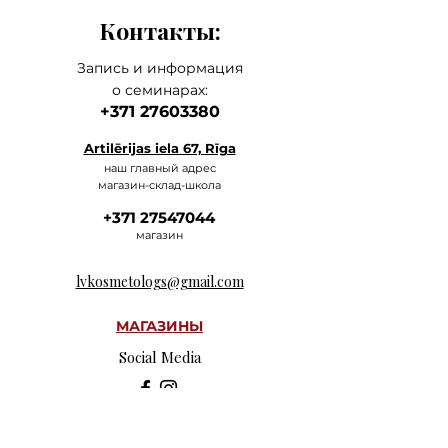
Контакты:
Запись и информация
о семинарах:
+371 27603380
Artilērijas iela 67, Rīga
наш главный а
дрес
магазин-склад-школа
+371 27547044
ма
газин
lvkosmetologs@gmail.com
МАГАЗИНЫ
Social Media