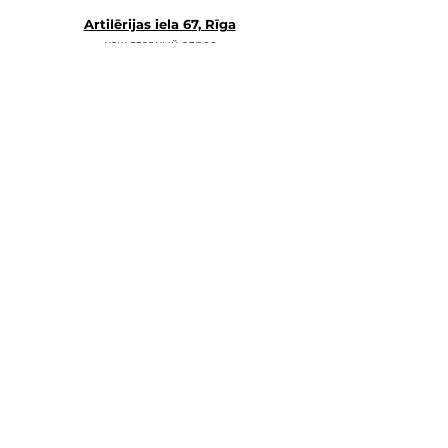
Artilērijas iela 67, Rīga
наш главный а
дрес
магазин-склад-школа
+371 27547044
ма
газин
lvkosmetologs@gmail.com
МАГАЗИНЫ
Social Media
Напишите нам,
и мы ответим как можно скорее.
E-MAIL