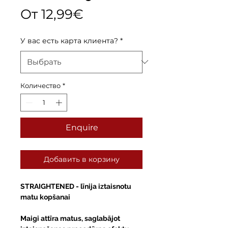
Спеццена
От
12,99€
У вас есть карта клиента?
*
Количество
*
Enquire
Добавить в корзину
STRAIGHTENED
- līnija iztaisnotu
matu kopšanai
Maigi attīra matus, saglabājot