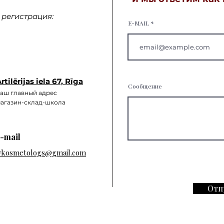
регистрация:
E-MAIL
rtilērijas iela 67, Rīga
Сообщение
аш главный а
дрес
агазин-склад-школа
-mail
vkosmetologs@gmail.com
Отп