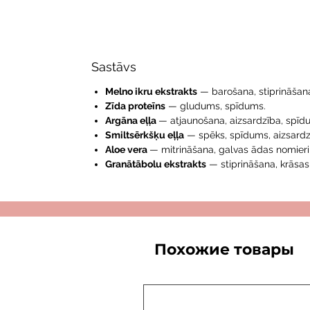
Sastāvs
Melno ikru ekstrakts
— barošana, stiprināšan
Zīda proteīns
— gludums, spīdums.
Argāna eļļa
— atjaunošana, aizsardzība, spīd
Smiltsērkšķu eļļa
— spēks, spīdums, aizsardz
Aloe vera
— mitrināšana, galvas ādas nomier
Granātābolu ekstrakts
— stiprināšana, krāsas
Похожие товары