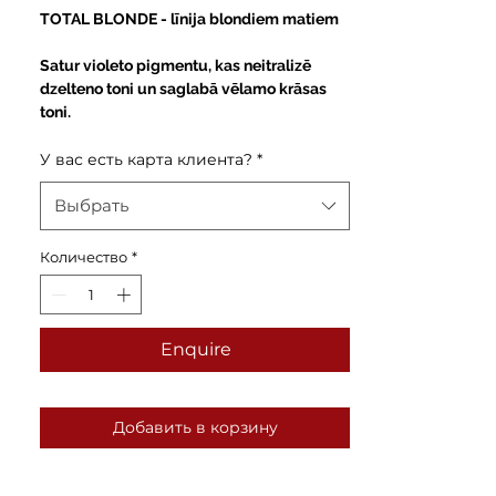
TOTAL BLONDE
- līnija blondiem matiem
Satur violeto pigmentu, kas neitralizē
dzelteno toni un saglabā vēlamo krāsas
toni.
У вас есть карта клиента?
*
Выбрать
Количество
*
Enquire
Добавить в корзину