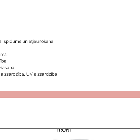
a, spīdums un atjaunošana.
ums.
ība.
ināšana.
 aizsardzība, UV aizsardzība