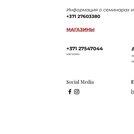
Информация о семинарах и 
+371 27603380
МАГАЗИНЫ
+371 27547044
A
ма
газин
н
м
Social Media
E
l