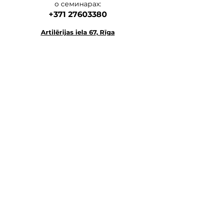
о семинарах:
+371 27603380
Artilērijas iela 67, Rīga
наш главный а
дрес
магазин-склад-школа
+371 27547044
ма
газин
lvkosmetologs@gmail.com
МАГАЗИНЫ
Social Media
Напишите нам,
и мы ответим как можно скорее.
E-MAIL