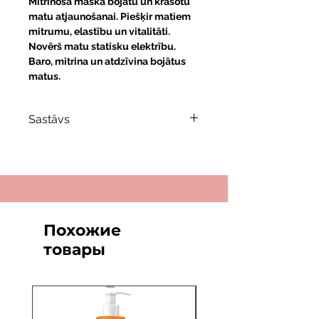
Mitrinoša maska bojātu un krāsotu
matu atjaunošanai. Piešķir matiem
mitrumu, elastību un vitalitāti.
Novērš matu statisku elektrību.
Baro, mitrina un atdzīvina bojātus
matus.
Sastāvs
Zīda proteīni + melnais kaviārs
—
rekonstrukcija, mitrināšana,
barošana
Nātraneļļu komplekss +
pīlingobilā silikonu formula
—
veido aizsargslāni, samazina
Похожие
elektrizēšanos
товары
Inovatīvi silikoni
— novērš
statisku elektrību, izlīdzina
šķiedru
Zaļās tējas un granātābola
ekstrakti
— antioksidantu