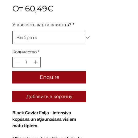
Спеццена
От
60,49€
У вас есть карта клиента?
*
Количество
*
Enquire
Добавить в корзину
Black Caviar
līnija - intensīva
kopšana un atjaunošana visiem
matu tipiem.