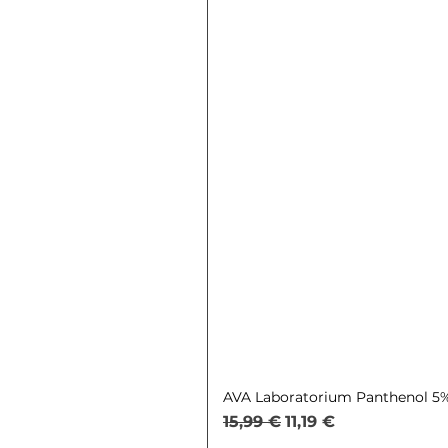
AVA Laboratorium Panthenol 5% 
Обычная цена
Цена со скидкой
15,99 €
11,19 €