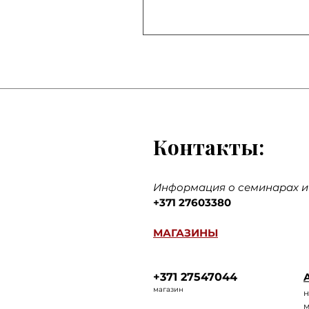
Контакты:
Информация о семинарах и 
+371 27603380
МАГАЗИНЫ
+371 27547044
A
ма
газин
н
м