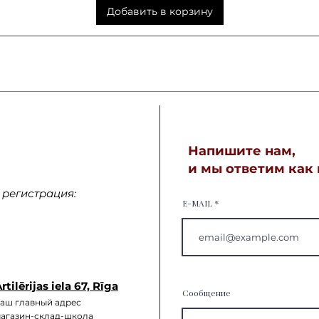
Добавить в корзину
Напишите нам,
и мы ответим как
регистрация:
E-MAIL
rtilērijas iela 67, Rīga
Сообщение
аш главный а
дрес
агазин-склад-школа