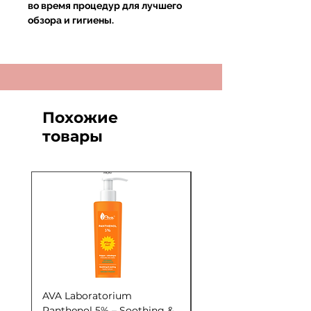
во время процедур для лучшего
обзора и гигиены.
Похожие
товары
AVA Laboratorium
AVA Laboratorium Y
Panthenol 5% – Soothing &
COCKTAIL S.O.S. Seb