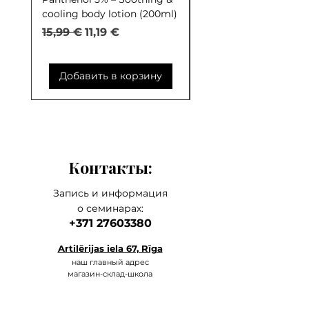
cooling body lotion (200ml)
Control (30ml)
Обычная цена
Цена со скидкой
Обычная цена
15,99 €
11,19 €
9,99 €
Добавить в корзину
Добавить в корзи
Контакты:
Запись и информация
о семинарах:
+371 27603380
Artilērijas iela 67, Rīga
наш главный а
дрес
магазин-склад-школа
+371 27547044
ма
газин