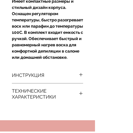
Имеет компактные размеры и
стильный дизайн корпуса.
Оснащен регулятором
температуры, быстро разогревает
воск или парафин до температуры
100С. В комплект входит емкость с
ручкой. Обеспечивает быстрый и
равномерный нагрев воска для
комфортной депиляции в салоне
или домашней обстановке.
ИНСТРУКЦИЯ
Предупреждение! всегда
ТЕХНИЧЕСКИЕ
проверяйте температуру воска
ХАРАКТЕРИСТИКИ
перед использованием.
1. Разместите воротник-кольцо на
Напряжение
: 220 В ~ 240 В
ободе воскоплава.
Частота
: 50-60Гц
2. Снимите пластиковую крышку с
Мощность
: 40W
воскоплава.
Длина кабеля
: 100 см
3. Поместите воск в банку.
Диаметр
: 18 см