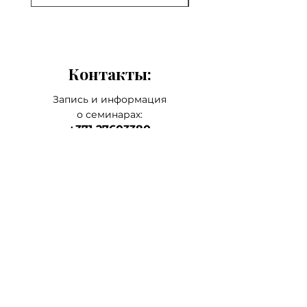
результатов не забудьте
прочитать все инструкции перед
использованием восконагревателя.
Контакты:
Запись и информация
о семинарах:
+371 27603380
Artilērijas iela 67, Rīga
наш главный а
дрес
магазин-склад-школа
+371 27547044
ма
газин
lvkosmetologs@gmail.com
МАГАЗИНЫ
Social Media