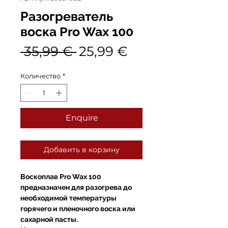
Разогреватель
воска Pro Wax 100
Обычная
Спеццена
 35,99 € 
25,99 €
цена
Количество
*
Enquire
Добавить в корзину
Воскоплав Pro Wax 100
предназначен для разогрева до
необходимой температуры
горячего и пленочного воска или
сахарной пасты.