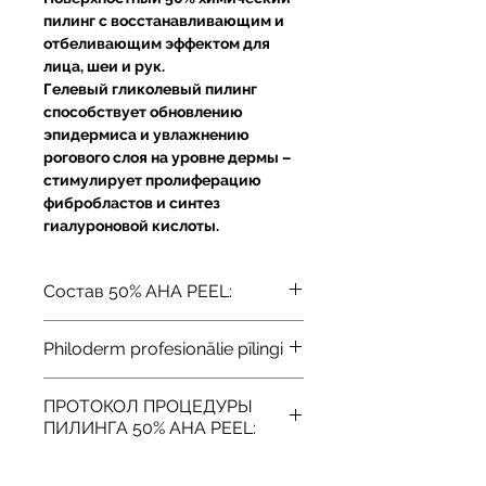
пилинг с восстанавливающим и
отбеливающим эффектом для
лица, шеи и рук.
Гелевый гликолевый пилинг
способствует обновлению
эпидермиса и увлажнению
рогового слоя на уровне дермы –
стимулирует пролиферацию
фибробластов и синтез
гиалуроновой кислоты.
Состав 50% AHA PEEL:
50% гликолевая кислота
Philoderm profesionālie pīlingi
Органическое вещество,
относящееся к фруктовым
Показания к применению:
кислотам, с низкой
ПРОТОКОЛ ПРОЦЕДУРЫ
Морщины
молекулярной массой, подходит
ПИЛИНГА 50% AHA PEEL:
Хроно- и фотостарение
для всех типов кожи, обладает
Растяжки
1 этап:
восстанавливающим,
Очищение кожи.
Свежие и старые рубцы