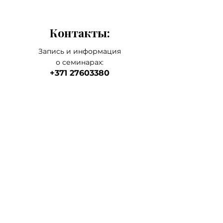
Контакты:
Запись и информация
о семинарах:
+371 27603380
Artilērijas iela 67, Rīga
наш главный а
дрес
магазин-склад-школа
+371 27547044
ма
газин
lvkosmetologs@gmail.com
МАГАЗИНЫ
Social Media