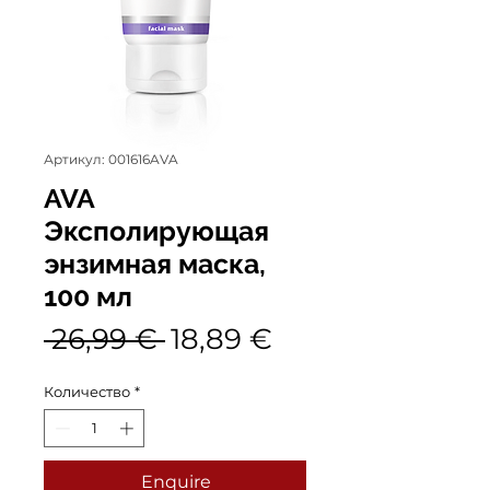
Артикул: 001616AVA
AVA
Эксполирующая
энзимная маска,
100 мл
Обычная
Спеццена
 26,99 € 
18,89 €
цена
Количество
*
Enquire