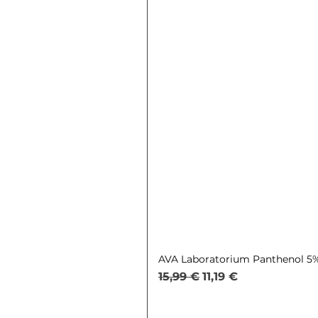
AVA Laboratorium Panthenol 5% 
Обычная цена
Цена со скидкой
15,99 €
11,19 €