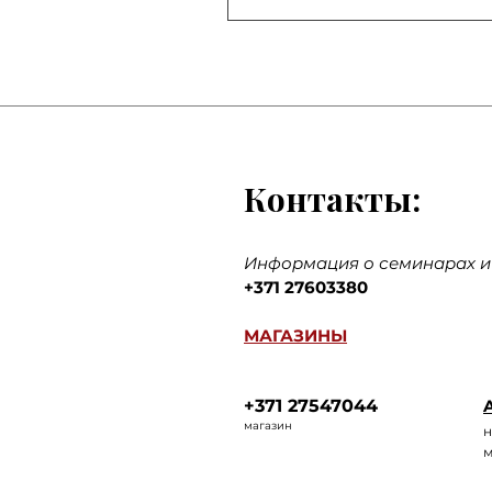
Контакты:
Информация о семинарах и 
+371 27603380
МАГАЗИНЫ
+371 27547044
A
ма
газин
н
м