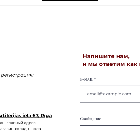
Напишите нам,
и мы ответим как
регистрация:
E-MAIL
rtilērijas iela 67, Rīga
Сообщение
аш главный а
дрес
агазин-склад-школа