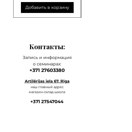
Добавить в корзину
Добавить в корзи
Контакты:
Запись и информация
о семинарах:
+371 27603380
Artilērijas iela 67, Rīga
наш главный а
дрес
магазин-склад-школа
+371 27547044
ма
газин
lvkosmetologs@gmail.com