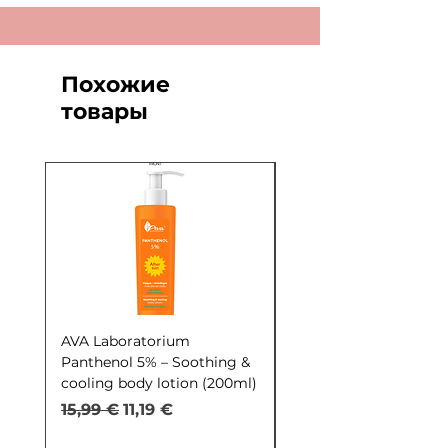
Похожие
товары
AVA Laboratorium
AVA Laboratorium Y
Panthenol 5% – Soothing &
COCKTAIL S.O.S. Seb
cooling body lotion (200ml)
Control (30ml)
Обычная цена
Цена со скидкой
Обычная цена
15,99 €
11,19 €
9,99 €