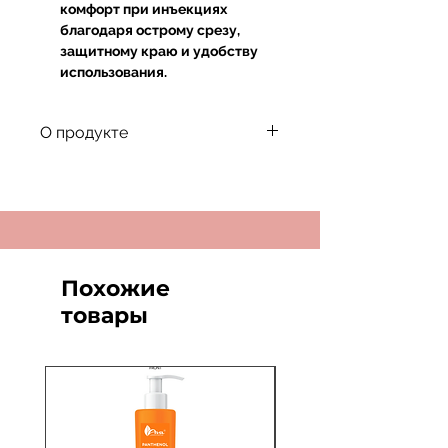
комфорт при инъекциях
благодаря острому срезу,
защитному краю и удобству
использования.
О продукте
Безболезненны и атравматичны
для пациента.
Обеспечивают мягкое и
контролируемое введение.
Идеально подходят для всех
мезотерапевтических инъекций,
Похожие
введения ботулинического
товары
токсина и других процедур.
Гиподермические иглы
используются со стерильными
шприцами или инфузионными/
трансфузионными
устройствами.
Подходят для введения