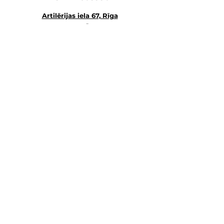
Artilērijas iela 67, Rīga
наш главный а
дрес
магазин-склад-школа
+371 27547044
ма
газин
lvkosmetologs@gmail.com
МАГАЗИНЫ
Social Media
Напишите нам,
и мы ответим как можно скорее.
E-MAIL