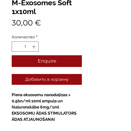
M-Exosomes Soft
1x10ml
Цена
30,00 €
Количество
*
Enquire
Добавить в корзину
Piena eksosomu nanodaļiņas >
0,5bn/ml 10ml ampula un
hialuronskābe 6mg/1ml
EKSOSOMU ĀDAS STIMULATORS
ĀDAS ATJAUNOŠANAI