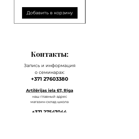
Добавить в корзину
Добавить в корзи
Контакты:
Запись и информация
о семинарах:
+371 27603380
Artilērijas iela 67, Rīga
наш главный а
дрес
магазин-склад-школа
+371 27547044
ма
газин
lvkosmetologs@gmail.com