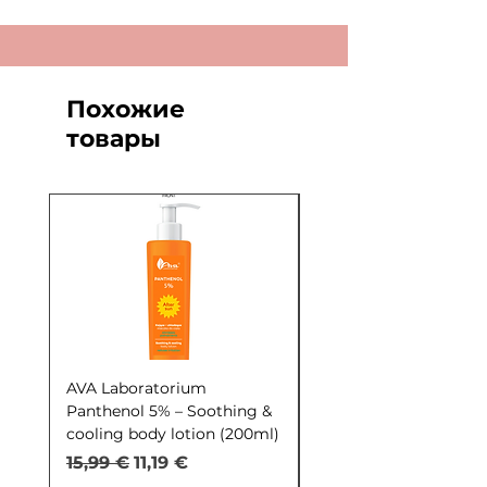
Похожие
товары
AVA Laboratorium
AVA Laboratorium Y
Panthenol 5% – Soothing &
COCKTAIL S.O.S. Seb
cooling body lotion (200ml)
Control (30ml)
Обычная цена
Цена со скидкой
Обычная цена
15,99 €
11,19 €
9,99 €