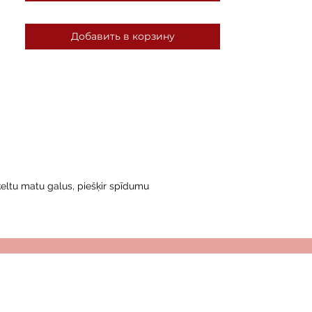
Добавить в корзину
ķeltu matu galus, piešķir spīdumu