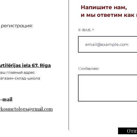
Напишите нам,
и мы ответим как
регистрация:
E-MAIL
rtilērijas iela 67, Rīga
Сообщение
аш главный а
дрес
агазин-склад-школа
-mail
vkosmetologs@gmail.com
Отп