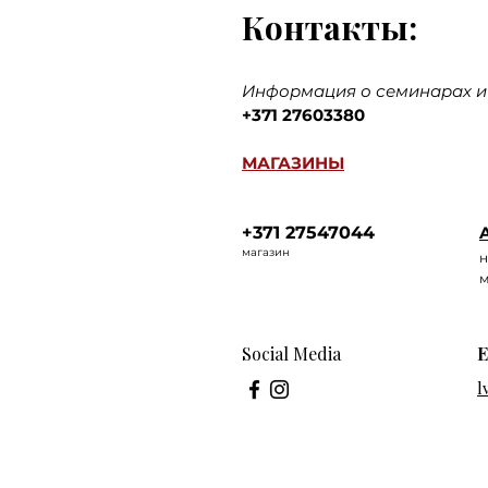
Контакты:
Информация о семинарах и 
+371 27603380
МАГАЗИНЫ
+371 27547044
A
ма
газин
н
м
Social Media
E
l