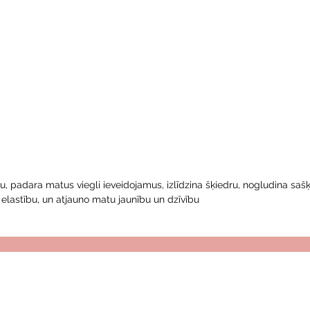
, padara matus viegli ieveidojamus, izlīdzina šķiedru, nogludina saš
 elastību, un atjauno matu jaunību un dzīvību