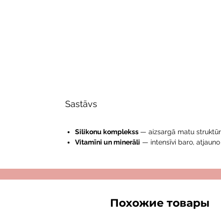
Sastāvs
Silikonu komplekss
— aizsargā matu struktūru
Vitamīni un minerāli
— intensīvi baro, atjauno
Похожие товары