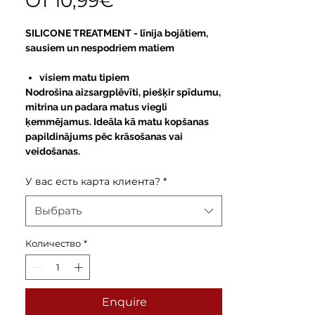
Спеццена
От
10,99€
SILICONE TREATMENT -
līnija bojātiem,
sausiem un nespodriem matiem
visiem matu tipiem
Nodrošina aizsargplēvīti, piešķir spīdumu,
mitrina un padara matus viegli
ķemmējamus. Ideāla kā matu kopšanas
papildinājums pēc krāsošanas vai
veidošanas.
У вас есть карта клиента?
*
Выбрать
Количество
*
Enquire