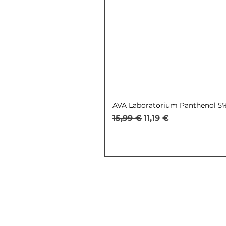
AVA Laboratorium Panthenol 5% 
Обычная цена
Цена со скидкой
15,99 €
11,19 €