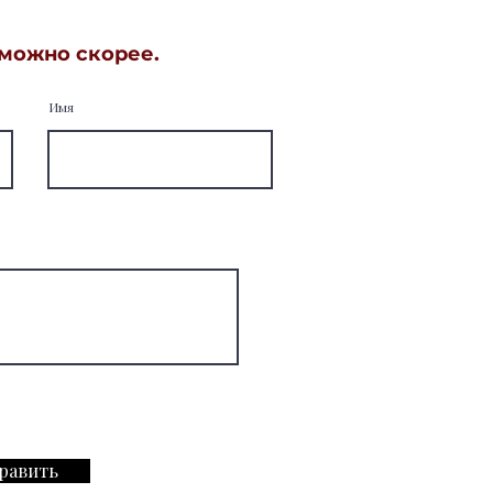
 можно скорее.
Имя
равить