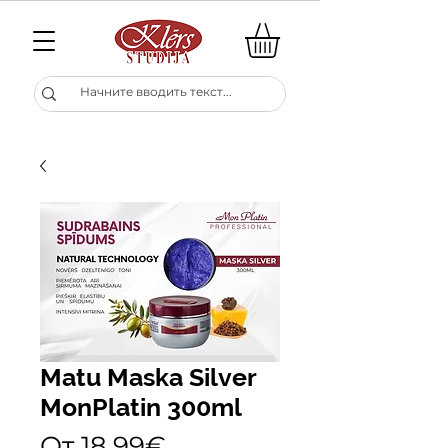
Matu Maska Silver
MonPlatin 300ml
Спеццена
От
18,99€