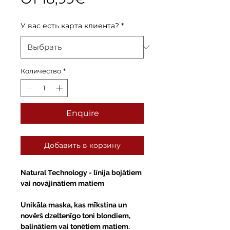
У вас есть карта клиента?
*
Количество
*
Enquire
Добавить в корзину
Natural Technology
- līnija bojātiem
vai novājinātiem matiem
Unikāla maska, kas mīkstina un
novērš dzeltenīgo toni blondiem,
balinātiem vai tonētiem matiem.