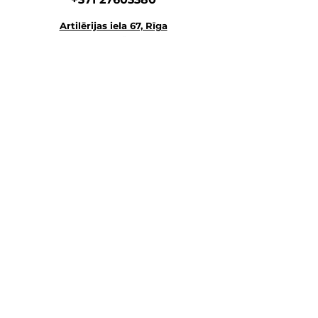
Artilērijas iela 67, Rīga
наш главный а
дрес
магазин-склад-школа
+371 27547044
ма
газин
lvkosmetologs@gmail.com
МАГАЗИНЫ
Social Media
Напишите нам,
и мы ответим как можно скорее.
E-MAIL