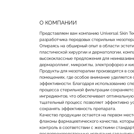
О КОМПАНИИ
Представляем вам компанию Universal Skin Te
разработчика передовых стерильных мезотер
Опираясь на обширный опыт в области эстет
пластической хирургии и дерматологии, комп
высококлассные предложения для неинвазивны
дермароллинг, микроиглы, электрофорез и к
Продукты для мезотерапии производятся в со
помещениях, где особое внимание уделяется 
эффективности. Благодаря использованию сп
процесса стерильной фильтрации сохраняетс
ингредиентов, что обеспечивает оптимальную
тщательный процесс позволяет эффективно ус
сохранять эффективность препарата.
Качество продукции остается на первом мест
флаконы фармацевтического качества, котор
контроль в соответствии с жесткими стандар
послепроизводственные испытания гарантиру