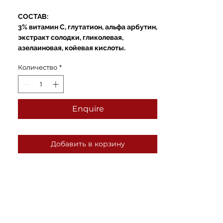
цена
СОСТАВ:
3% витамин С, глутатион, альфа арбутин,
экстракт солодки, гликолевая,
азелаиновая, койевая кислоты.
Количество
*
Enquire
Добавить в корзину