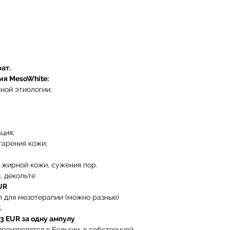
ат.
ия MesoWhite:
ной этиологии;
ция;
старения кожи;
 жирной кожи, сужения пор.
, декольте
EUR
л для мезотерапии (можно разные)
.
03 EUR за одну ампулу
роизводятся в Бельгии, в собственной