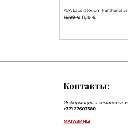
AVA Laboratorium Panthenol 5% 
Обычная цена
Цена со скидкой
15,99 €
11,19 €
Контакты:
Информация о семинарах и 
+371 27603380
МАГАЗИНЫ