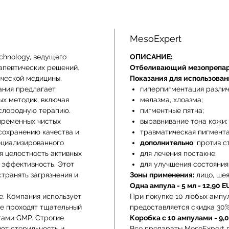
MesoExpert
chnology, ведущего
ОПИСАНИЕ:
апевтических решений.
Отбеливающий мезопрепар
ической медицины,
Показания для использован
ания предлагает
гиперпигментация различ
х методик, включая
мелазма, хлоазма;
ислородную терапию.
пигментные пятна;
временных чистых
выравнивание тона кожи;
сохранению качества и
травматическая пигмента
ециализированного
дополнительно
: против 
я целостность активных
для лечения постакне;
 эффективность. Этот
для улучшения состояния
транять загрязнения и
Зоны применения:
лицо, шея
Одна ампула - 5 мл - 12,90 
е. Компания использует
При покупке 10 любых ампу
ые проходят тщательный
предоставляется скидка 30%
тами GMP. Строгие
Коробка с 10 ампулами - 9,
ют стерильность и
Все препараты MesoExpert п