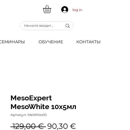
log in
CЕМИНАРЫ
ОБУЧЕНИЕ
КОНТАКТЫ
MesoExpert
MesoWhite 10x5мл
Артикул: MeWhite10
Обычная
Спеццена
 129,00 € 
90,30 €