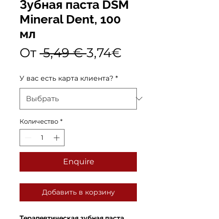
Зубная паста DSM
Mineral Dent, 100
мл
Обычная
Спеццена
От
 5,49 € 
3,74€
цена
У вас есть карта клиента?
*
Количество
*
Enquire
Добавить в корзину
Терапевтическая зубная паста,