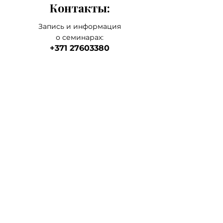
Контакты:
Запись и информация
о семинарах:
+371 27603380
Artilērijas iela 67, Rīga
наш главный а
дрес
магазин-склад-школа
+371 27547044
ма
газин
lvkosmetologs@gmail.com
МАГАЗИНЫ
Social Media
Напишите нам,