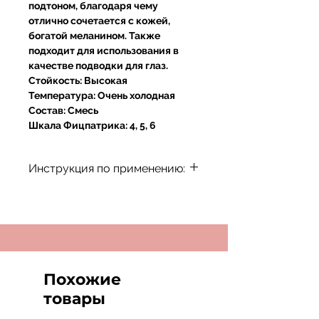
подтоном, благодаря чему
отлично сочетается с кожей,
богатой меланином. Также
подходит для использования в
качестве подводки для глаз.
Стойкость:
Высокая
Температура:
Очень холодная
Состав:
Смесь
Шкала Фицпатрика:
4, 5, 6
Инструкция по применению:
Инструкция по применению:
Хранить при комнатной
температуре.
Не оставляйте продукт под
прямыми солнечными лучами.
Встряхивать пигмент в течение 1
Похожие
минуты перед использованием.
товары
После использования убедитесь,
что крышка плотно закрыта, и