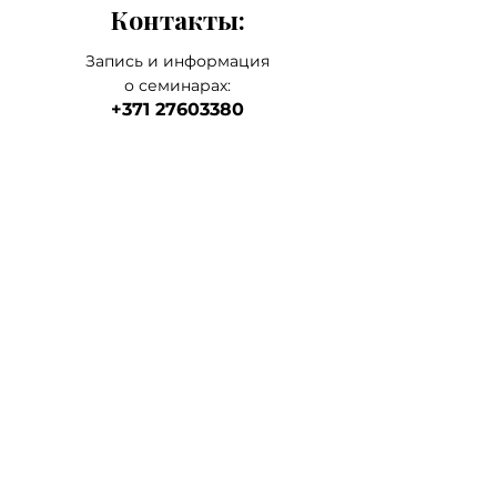
Контакты:
Запись и информация
о семинарах:
+371 27603380
Artilērijas iela 67, Rīga
наш главный а
дрес
магазин-склад-школа
+371 27547044
ма
газин
lvkosmetologs@gmail.com
МАГАЗИНЫ
Social Media