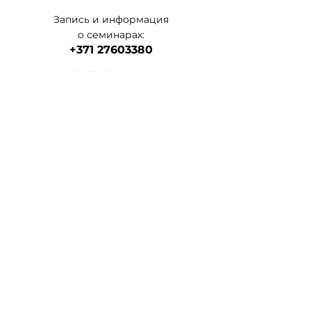
Запись и информация
о семинарах:
+371 27603380
Artilērijas iela 67, Rīga
наш главный а
дрес
магазин-склад-школа
+371 27547044
ма
газин
lvkosmetologs@gmail.com
МАГАЗИНЫ
Social Media
Напишите нам,
и мы ответим как можно скорее.