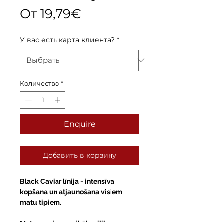
Спеццена
От
19,79€
У вас есть карта клиента?
*
Количество
*
Enquire
Добавить в корзину
Black Caviar
līnija - intensīva
kopšana un atjaunošana visiem
matu tipiem.