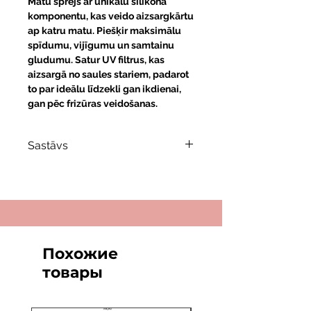
Matu sprejs ar unikālu silikona
komponentu, kas veido aizsargkārtu
ap katru matu. Piešķir maksimālu
spīdumu, vijīgumu un samtainu
gludumu. Satur UV filtrus, kas
aizsargā no saules stariem, padarot
to par ideālu līdzekli gan ikdienai,
gan pēc frizūras veidošanas.
Sastāvs
Zīda proteīni + melnais kaviārs
—
rekonstrukcija, mitrināšana,
barošana
Nātraneļļu komplekss +
pīlingobilā silikonu formula
—
veido aizsargslāni, samazina
Похожие
elektrizēšanos
товары
Inovatīvi silikoni
— novērš
statisku elektrību, izlīdzina
šķiedru