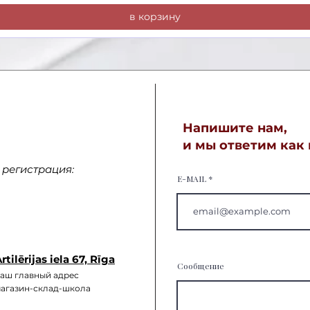
в корзину
Напишите нам,
и мы ответим как
регистрация:
E-MAIL
rtilērijas iela 67, Rīga
Сообщение
аш главный а
дрес
агазин-склад-школа