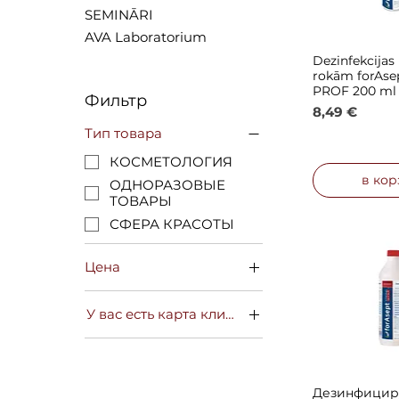
SEMINĀRI
AVA Laboratorium
Dezinfekcijas 
Быстрый 
rokām forAse
PROF 200 ml
Фильтр
Цена
8,49 €
Тип товара
КОСМЕТОЛОГИЯ
в кор
ОДНОРАЗОВЫЕ
ТОВАРЫ
СФЕРА КРАСОТЫ
Цена
У вас есть карта клиента?
8 €
22 €
ДА
НЕТ
Дезинфици
Быстрый 