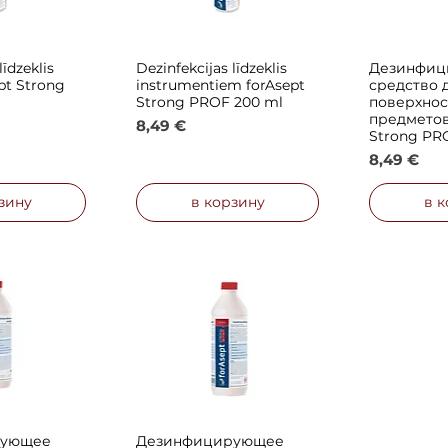
līdzeklis
Dezinfekcijas līdzeklis
Дезинфиц
просмотр
Быстрый просмотр
Быстры
pt Strong
instrumentiem forAsept
средство 
Strong PROF 200 ml
поверхнос
предметов
Цена
8,49 €
Strong PR
Цена
8,49 €
зину
в корзину
в 
рующее
Дезинфицирующее
просмотр
Быстрый просмотр