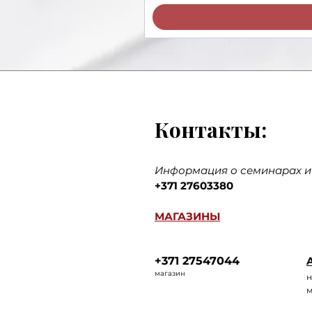
Контакты:
Информация о семинарах и 
+371 27603380
МАГАЗИНЫ
+371 27547044
A
ма
газин
н
м