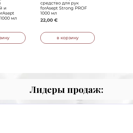
я
средство для рук
й и
forAsept Strong PROF
rAsept
1000 мл
 1000 мл
Цена
22,00 €
идкой
зину
в корзину
Лидеры продаж: