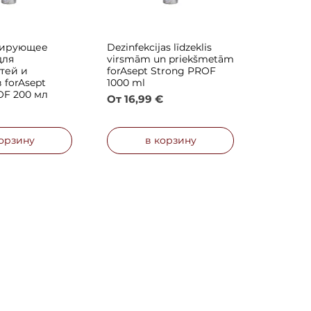
ирующее
Dezinfekcijas līdzeklis
й просмотр
Быстрый просмотр
для
virsmām un priekšmetām
тей и
forAsept Strong PROF
 forAsept
1000 ml
OF 200 мл
Цена со скидкой
От
16,99 €
корзину
в корзину