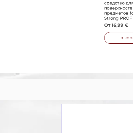
средство дл
поверхносте
предметов fo
Strong PROF
Цена со ск
От
16,99 €
в кор