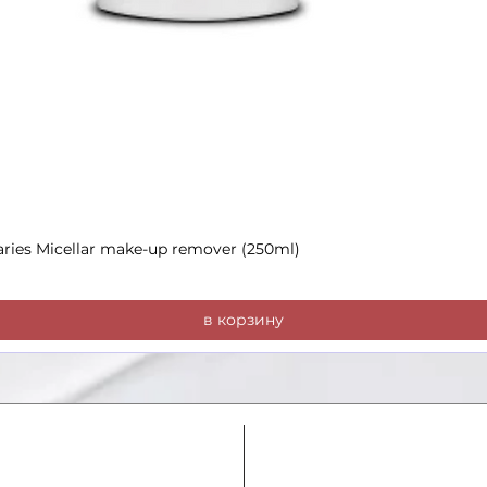
aries Micellar make-up remover (250ml)
Быстрый просмотр
в корзину