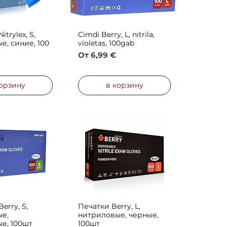
trylex, S,
Cimdi Berry, L, nitrila,
й просмотр
Быстрый просмотр
е, синие, 100
violetas, 100gab
Цена со скидкой
От
6,99 €
скидкой
корзину
в корзину
erry, S,
Печатки Berry, L,
й просмотр
Быстрый просмотр
е,
нитриловые, черные,
е, 100шт
100шт