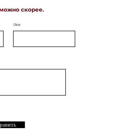
 можно скорее.
Имя
равить