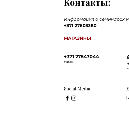
Контакты:
Информация о семинарах и 
+371 27603380
МАГАЗИНЫ
+371 27547044
A
ма
газин
н
м
Social Media
E
l