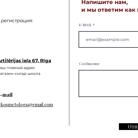
Напишите нам,
и мы ответим как
регистрация:
E-MAIL
rtilērijas iela 67, Rīga
Сообщение
аш главный а
дрес
агазин-склад-школа
-mail
vkosmetologs@gmail.com
Отп