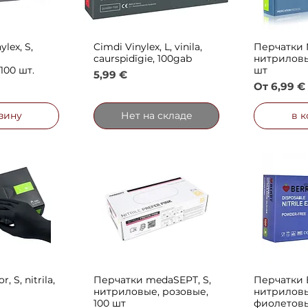
lex, S,
Cimdi Vinylex, L, vinila,
Перчатки Ni
просмотр
Быстрый просмотр
Быстры
caurspidīgie, 100gab
нитриловы
100 шт.
шт
Цена
5,99 €
идкой
Цена со 
От
6,99 €
зину
Нет на складе
в 
, S, nitrila,
Перчатки medaSEPT, S,
Перчатки B
просмотр
Быстрый просмотр
Быстры
нитриловые, розовые,
нитриловы
100 шт
фиолетовы
идкой