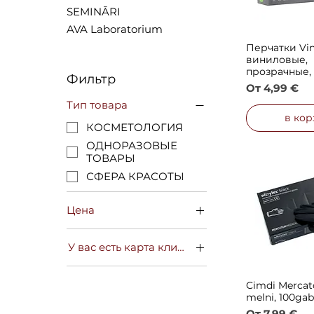
SEMINĀRI
AVA Laboratorium
Перчатки Viny
Быстрый 
виниловые,
прозрачные, 
Фильтр
Цена со ск
От
4,99 €
Тип товара
в кор
КОСМЕТОЛОГИЯ
ОДНОРАЗОВЫЕ
ТОВАРЫ
СФЕРА КРАСОТЫ
Цена
У вас есть карта клиента?
5 €
9 €
ДА
Cimdi Mercator
Быстрый 
НЕТ
melni, 100gab
Цена со ск
От
7,99 €