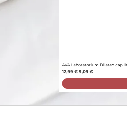
AVA Laboratorium Dilated capill
Обычная цена
Цена со скидкой
12,99 €
9,09 €