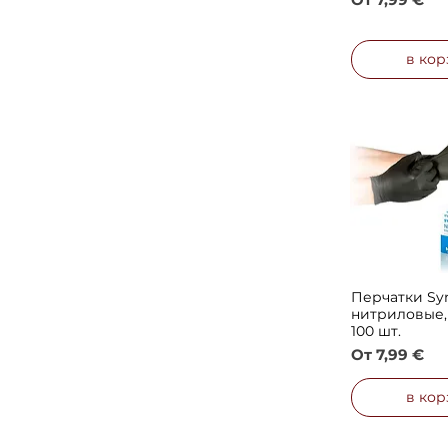
в кор
Перчатки Syn
Быстрый 
нитриловые,
100 шт.
Цена со ск
От
7,99 €
в кор