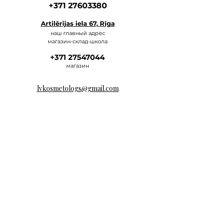
+371 27603380
Artilērijas iela 67, Rīga
наш главный а
дрес
магазин-склад-школа
+371 27547044
ма
газин
lvkosmetologs@gmail.com
МАГАЗИНЫ
Social Media
Напишите нам,
и мы ответим как можно скорее.
E-MAIL