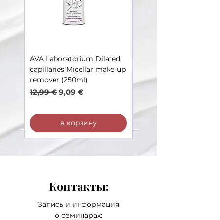
AVA Laboratorium Dilated
AVA Laboratorium Dila
capillaries Micellar make-up
Capillaries – Toner soot
remover (250ml)
irritations (250ml)
Обычная цена
Цена со скидкой
Обычная цена
12,99 €
9,09 €
12,99 €
в корзину
Контакты:
Запись и информация
о семинарах: