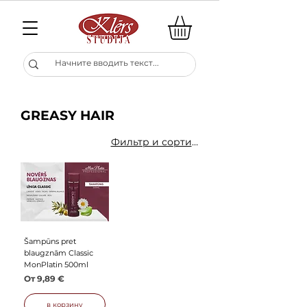
GREASY HAIR
Фильтр и сортировка
Šampūns pret
blaugznām Classic
MonPlatin 500ml
Цена со скидкой
От
9,89 €
в корзину