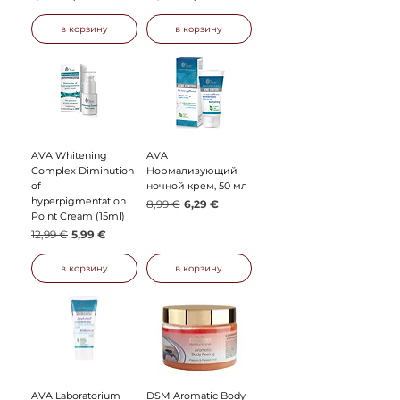
в корзину
в корзину
AVA Whitening
AVA
Complex Diminution
Нормализующий
of
ночной крем, 50 мл
hyperpigmentation
Обычная цена
Цена со скидкой
8,99 €
6,29 €
Point Cream (15ml)
Обычная цена
Цена со скидкой
12,99 €
5,99 €
в корзину
в корзину
AVA Laboratorium
DSM Aromatic Body