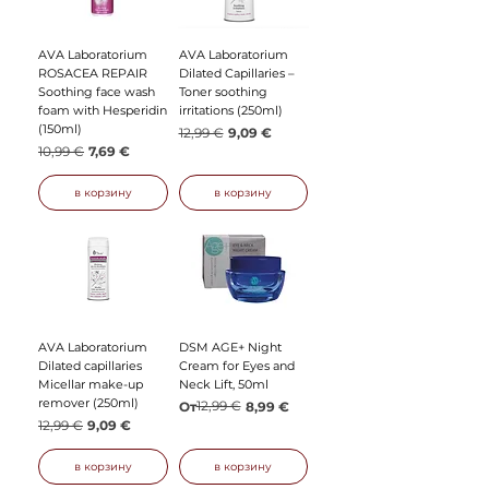
AVA Laboratorium
AVA Laboratorium
ROSACEA REPAIR
Dilated Capillaries –
Soothing face wash
Toner soothing
foam with Hesperidin
irritations (250ml)
(150ml)
Обычная цена
Цена со скидкой
12,99 €
9,09 €
Обычная цена
Цена со скидкой
10,99 €
7,69 €
в корзину
в корзину
AVA Laboratorium
DSM AGE+ Night
Dilated capillaries
Cream for Eyes and
Micellar make-up
Neck Lift, 50ml
remover (250ml)
Обычная цена
Цена со скидкой
12,99 €
От
8,99 €
Обычная цена
Цена со скидкой
12,99 €
9,09 €
в корзину
в корзину