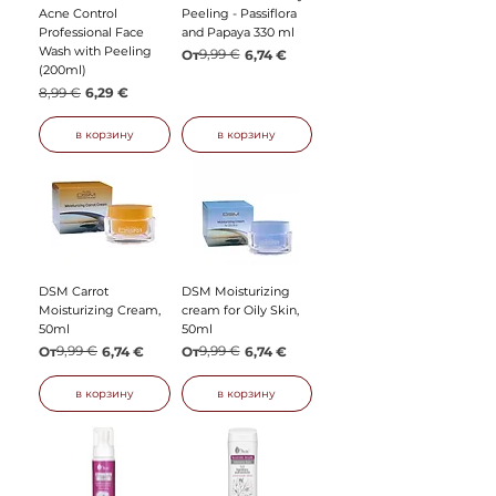
Acne Control
Peeling - Passiflora
Professional Face
and Papaya 330 ml
Wash with Peeling
Обычная цена
Цена со скидкой
9,99 €
От
6,74 €
(200ml)
Обычная цена
Цена со скидкой
8,99 €
6,29 €
в корзину
в корзину
DSM Carrot
DSM Moisturizing
Moisturizing Cream,
cream for Oily Skin,
50ml
50ml
Обычная цена
Цена со скидкой
9,99 €
Обычная цена
Цена со скидкой
9,99 €
От
6,74 €
От
6,74 €
в корзину
в корзину