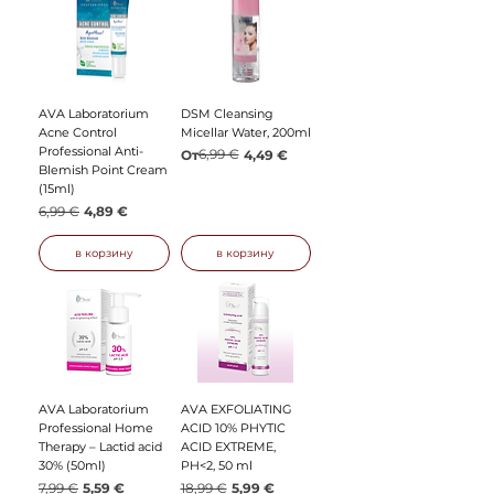
AVA Laboratorium
DSM Cleansing
Acne Control
Micellar Water, 200ml
Professional Anti-
Обычная цена
Цена со скидкой
6,99 €
От
4,49 €
Blemish Point Cream
(15ml)
Обычная цена
Цена со скидкой
6,99 €
4,89 €
в корзину
в корзину
AVA Laboratorium
AVA EXFOLIATING
Professional Home
ACID 10% PHYTIC
Therapy – Lactid acid
ACID EXTREME,
30% (50ml)
PH<2, 50 ml
Обычная цена
Цена со скидкой
Обычная цена
Цена со скидкой
7,99 €
5,59 €
18,99 €
5,99 €