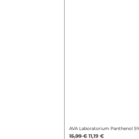
AVA Laboratorium Panthenol 5% 
Обычная цена
Цена со скидкой
15,99 €
11,19 €