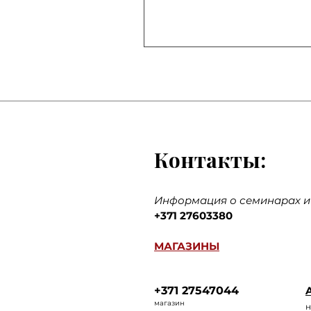
Контакты:
Информация о семинарах и 
+371 27603380
МАГАЗИНЫ
+371 27547044
A
ма
газин
н