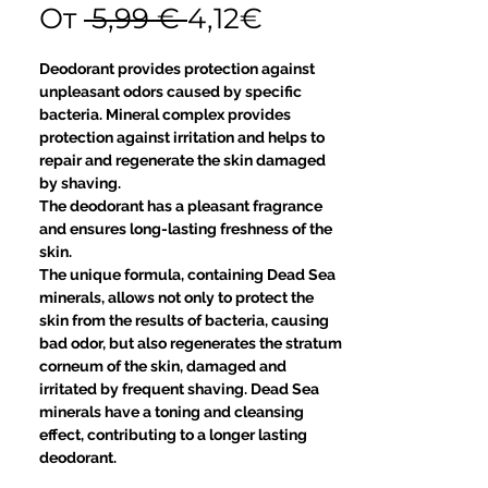
Обычная
Спеццена
От
 5,99 € 
4,12€
цена
Deodorant provides protection against
unpleasant odors caused by specific
bacteria. Mineral complex provides
protection against irritation and helps to
repair and regenerate the skin damaged
by shaving.
The deodorant has a pleasant fragrance
and ensures long-lasting freshness of the
skin.
The unique formula, containing Dead Sea
minerals, allows not only to protect the
skin from the results of bacteria, causing
bad odor, but also regenerates the stratum
corneum of the skin, damaged and
irritated by frequent shaving. Dead Sea
minerals have a toning and cleansing
effect, contributing to a longer lasting
deodorant.