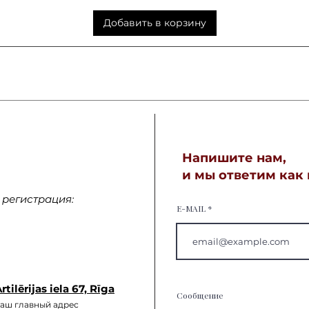
Добавить в корзину
Напишите нам,
и мы ответим как
регистрация:
E-MAIL
rtilērijas iela 67, Rīga
Сообщение
аш главный а
дрес