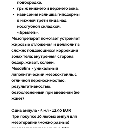
подбородка,
грыж нижнего и верхнего века,
нависания излишка гиподермы
в нижней трети лица над
носогубной складкой,
«брылей».
Мезопрепарат помогает
устраняет
жировые отложения и целлюлит
в
сложно поддающихся коррекции
зонах тела: внутренняя сторона
бедер, живот, колени.
MesoSlim - уникальный
липолитический мезококтейль, с
отличной переносимостью,
результативностью,
безболезненный при введении
(не
жжет)
Одна ампула - 5 мл - 12,90 EUR
При покупке 10 любых ампул для
мезотерапии (можно разные)