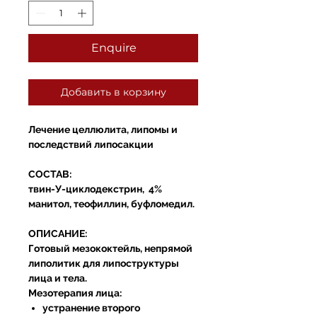
Enquire
Добавить в корзину
Лечение целлюлита, липомы и
последствий липосакции
СОСТАВ:
твин-У-циклодекстрин, 4%
манитол, теофиллин, буфломедил.
ОПИСАНИЕ:
Готовый мезококтейль, непрямой
липолитик для липоструктуры
лица и тела.
Мезотерапия лица:
устранение второго