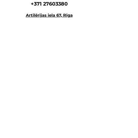
+371 27603380
Artilērijas iela 67, Rīga
наш главный а
дрес
магазин-склад-школа
+371 27547044
ма
газин
lvkosmetologs@gmail.com
МАГАЗИНЫ
Social Media
Напишите нам,
и мы ответим как можно скорее.
E-MAIL