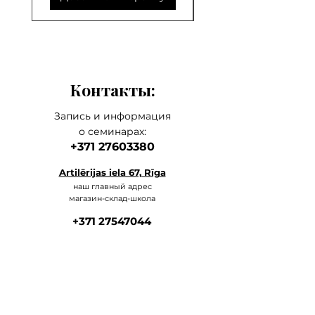
Контакты:
Запись и информация
о семинарах:
+371 27603380
Artilērijas iela 67, Rīga
наш главный а
дрес
магазин-склад-школа
+371 27547044
ма
газин
lvkosmetologs@gmail.com
МАГАЗИНЫ