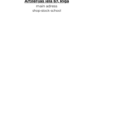
Artilērijas iela 67, Rīga
main adress
shop-stock-school
+371 27547044
shop
lvkosmetologs@gmail.com
ADRESSES
Social Media
Write to us, and we will respond
as soon as possible.
E-MAIL