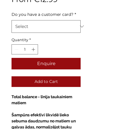
Price
Do you have a customer card?
*
Quantity
*
Enquire
Add to Cart
Total balance
- līnija taukainiem
matiem
Šampūns efektīvi likvidē lieko
sebuma daudzumu no matiem un
galvas ādas, normalizējot tauku