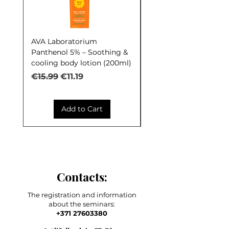
AVA Laboratorium
AVA Laboratorium Y
Panthenol 5% – Soothing &
COCKTAIL S.O.S. Seb
cooling body lotion (200ml)
Control (30ml)
Regular Price
Sale Price
Regular Price
€15.99
€11.19
€9.99
Add to Cart
Contacts:
The registration and information
about the seminars:
+371 27603380