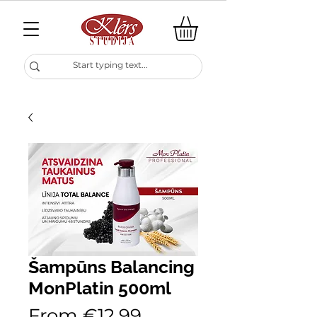
Šampūns Balancing
MonPlatin 500ml
Sale
From
€12.99