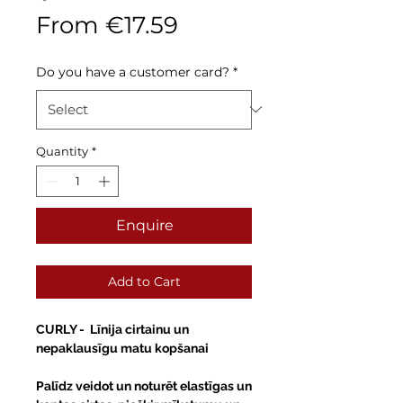
Sale
From
€17.59
Price
Do you have a customer card?
*
Quantity
*
Enquire
Add to Cart
CURLY
- Līnija cirtainu un
nepaklausīgu matu kopšanai
Palīdz veidot un noturēt elastīgas un