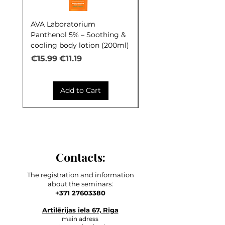
AVA Laboratorium
AVA Laboratorium Y
Panthenol 5% – Soothing &
COCKTAIL S.O.S. Seb
cooling body lotion (200ml)
Control (30ml)
Regular Price
Sale Price
Regular Price
€15.99
€11.19
€9.99
Add to Cart
Contacts:
The registration and information
about the seminars:
+371 27603380
Artilērijas iela 67, Rīga
main adress