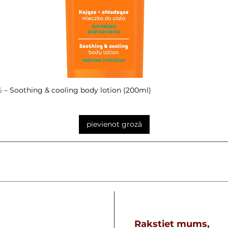
– Soothing & cooling body lotion (200ml)
Ātrais skats
pievienot grozā
Rakstiet mums,