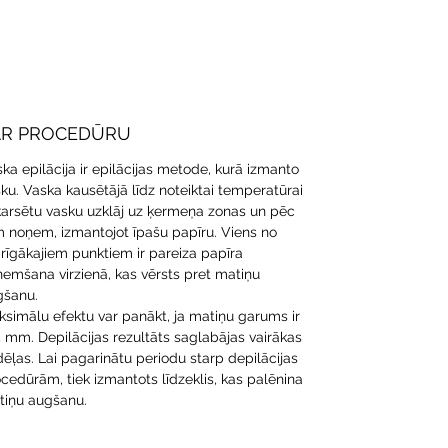
AR PROCEDŪRU
ka epilācija ir epilācijas metode, kurā izmanto
ku. Vaska kausētājā līdz noteiktai temperatūrai
arsētu vasku uzklāj uz ķermeņa zonas un pēc
 noņem, izmantojot īpašu papīru. Viens no
rīgākajiem punktiem ir pareiza papīra
emšana virzienā, kas vērsts pret matiņu
gšanu.
simālu efektu var panākt, ja matiņu garums ir
 mm. Depilācijas rezultāts saglabājas vairākas
ēļas. Lai pagarinātu periodu starp depilācijas
cedūrām, tiek izmantots līdzeklis, kas palēnina
tiņu augšanu.