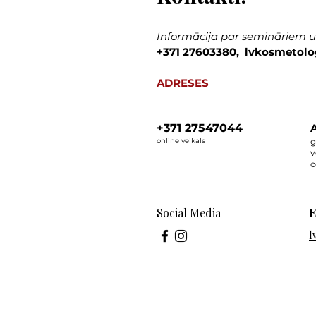
Informācija par semināriem un
+371 27603380, lvkosmetolo
ADRESES
+371 27547044
A
online veikals
g
v
c
Social Media
E
l