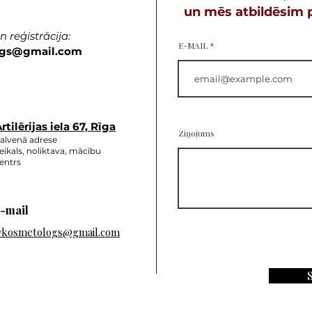
un mēs atbildēsim p
 reģistrācija:
E-MAIL
gs
@gmail.com
rtilērijas ie
la 67, Rīga
Ziņojums
alvenā adrese
eikals, noliktava, mācību
entrs
-mail
vkosmetologs@gmail.com
S