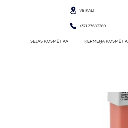
VEIKALI
+371 27603380
SEJAS KOSMĒTIKA
ĶERMEŅA KOSMĒTIK