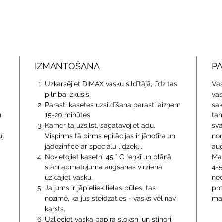
IZMANTOŠANA
P
Uzkarsējiet DIMAX vasku sildītājā, līdz tas
Vas
pilnībā izkusis.
vas
Parasti kasetes uzsildīšana parasti aizņem
sak
n
15-20 minūtes.
tam
Kamēr tā uzsilst, sagatavojiet ādu.
sva
uj
Vispirms tā pirms epilācijas ir jānotīra un
noņ
jādezinficē ar speciālu līdzekli.
au
Novietojiet kasetni 45 ° C leņķī un plānā
Mak
slānī apmatojuma augšanas virzienā
4-5
uzklājiet vasku.
ned
Ja jums ir jāpieliek lielas pūles, tas
pro
nozīmē, ka jūs steidzaties - vasks vēl nav
ma
karsts.
Uzlieciet vaska papīra sloksni un stingri