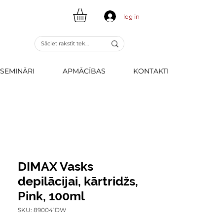
log in
SEMINĀRI
APMĀCĪBAS
KONTAKTI
DIMAX Vasks
depilācijai, kārtridžs,
Pink, 100ml
SKU: 890041DW