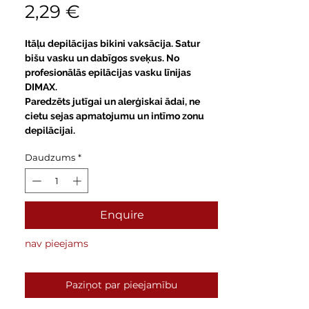
Cena
2,29 €
Itāļu depilācijas bikini vaksācija. Satur
bišu vasku un dabīgos sveķus. No
profesionālās epilācijas vasku līnijas
DIMAX.
Paredzēts jutīgai un alerģiskai ādai, ne
cietu sejas apmatojumu un intīmo zonu
depilācijai.
Daudzums
*
Enquire
nav pieejams
Paziņot par pieejamību