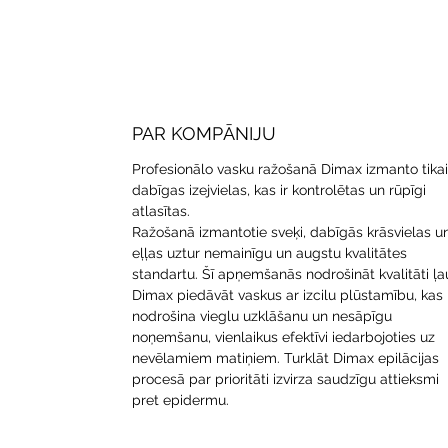
PAR KOMPĀNIJU
Profesionālo vasku ražošanā Dimax izmanto tikai
dabīgas izejvielas, kas ir kontrolētas un rūpīgi
atlasītas.
Ražošanā izmantotie sveķi, dabīgās krāsvielas u
eļļas uztur nemainīgu un augstu kvalitātes
standartu. Šī apņemšanās nodrošināt kvalitāti ļa
Dimax piedāvāt vaskus ar izcilu plūstamību, kas
nodrošina vieglu uzklāšanu un nesāpīgu
noņemšanu, vienlaikus efektīvi iedarbojoties uz
nevēlamiem matiņiem. Turklāt Dimax epilācijas
procesā par prioritāti izvirza saudzīgu attieksmi
pret epidermu.