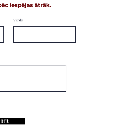
ēc iespējas ātrāk.
Vārds
ūtīt