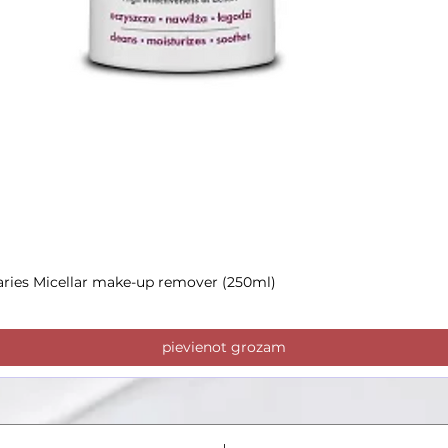
aries Micellar make-up remover (250ml)
Ātrais skats
pievienot grozam