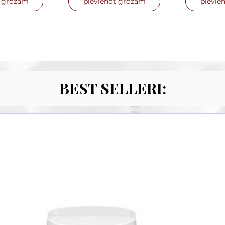
t grozam
pievienot grozam
pievie
BEST SELLERI: