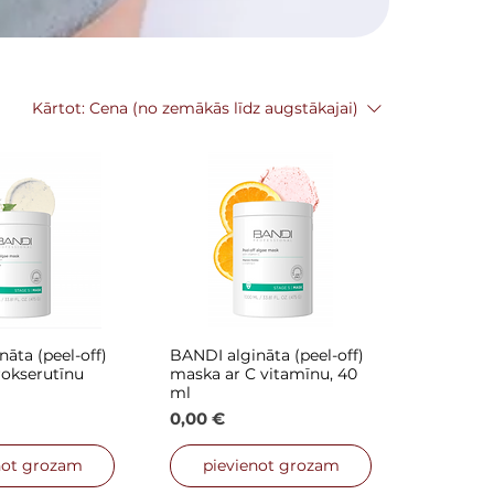
Kārtot:
Cena (no zemākās līdz augstākajai)
āta (peel-off)
BANDI algināta (peel-off)
is skats
Ātrais skats
rokserutīnu
maska ar C vitamīnu, 40
ml
Cena
0,00 €
not grozam
pievienot grozam