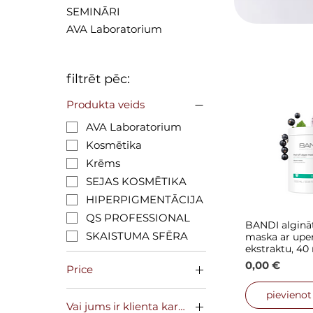
SEMINĀRI
AVA Laboratorium
filtrēt pēc:
Produkta veids
AVA Laboratorium
Kosmētika
Krēms
SEJAS KOSMĒTIKA
HIPERPIGMENTĀCIJA
QS PROFESSIONAL
BANDI algināt
Ātrais
SKAISTUMA SFĒRA
maska ar upe
ekstraktu, 40
Cena
0,00 €
Price
pievieno
Vai jums ir klienta karte?
0 €
46 €