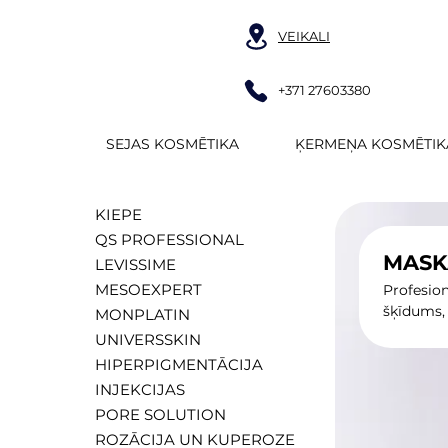
VEIKALI
+371 27603380
SEJAS KOSMĒTIKA
ĶERMEŅA KOSMĒTIK
KIEPE
QS PROFESSIONAL
MASK
LEVISSIME
MESOEXPERT
Profesio
šķīdums, 
MONPLATIN
UNIVERSSKIN
HIPERPIGMENTĀCIJA
INJEKCIJAS
PORE SOLUTION
ROZĀCIJA UN KUPEROZE