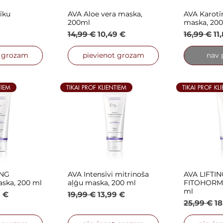
īku
AVA Aloe vera maska,
AVA Karotī
 skats
Ātrais skats
Ātra
200ml
maska, 200
s cena
Parastā cena
Izpārdošanas cena
Parastā c
Iz
14,99 €
10,49 €
16,99 €
11
t grozam
pievienot grozam
nav 
TIEM
TIKAI PROF KLIENTIEM
TIKAI PROF KL
ING
AVA Intensīvi mitrinoša
AVA LIFTI
 skats
Ātrais skats
Ātra
aska, 200 ml
aļģu maska, 200 ml
FITOHORM
ml
a
rdošanas cena
Parastā cena
Izpārdošanas cena
9 €
19,99 €
13,99 €
Parastā c
Iz
25,99 €
18