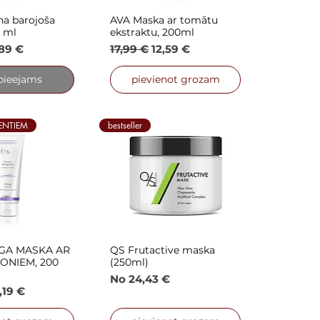
na barojoša
AVA Maska ar tomātu
is skats
Ātrais skats
 ml
ekstraktu, 200ml
ena
pārdošanas cena
Parastā cena
Izpārdošanas cena
,89 €
17,99 €
12,59 €
pieejams
pievienot grozam
IENTIEM
bestseller
NGA MASKA AR
QS Frutactive maska
is skats
Ātrais skats
ONIEM, 200
(250ml)
Izpārdošanas cena
No
24,43 €
ena
pārdošanas cena
,19 €