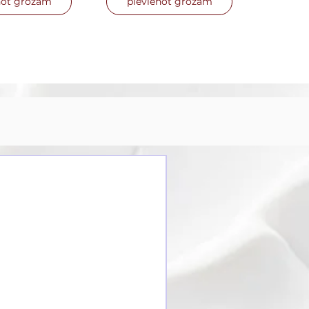
not grozam
pievienot grozam