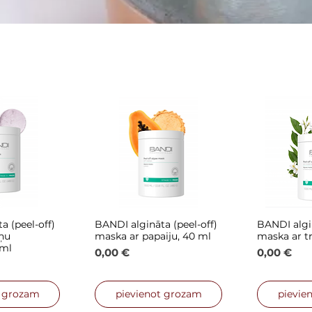
a (peel-off)
BANDI algināta (peel-off)
BANDI algin
 skats
Ātrais skats
Ātra
ņu
maska ar papaiju, 40 ml
maska ar t
 ml
Cena
Cena
0,00 €
0,00 €
t grozam
pievienot grozam
pievie