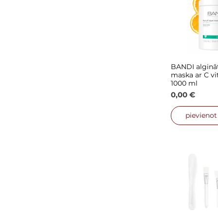
BANDI algināt
Ātrais
maska ar C vi
1000 ml
Cena
0,00 €
pievieno