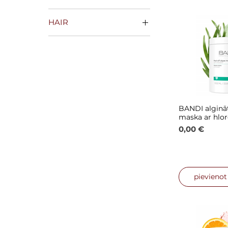
Jā
HAIR
Nē
🌻SEZONAS
PIEDĀVĀJUMI🌻
BANDI algināt
Ātrais
maska ar hlor
Cena
0,00 €
pievieno