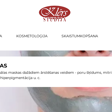
A
KOSMETOLOĢIJA
SKAISTUMKOPŠANA
AS
nālas maskas dažādiem ārstēšanas veidiem - poru šķīdums, mitr
hiperpigmentācija u. c.