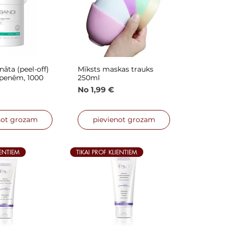
āta (peel-off)
Mīksts maskas trauks
is skats
Ātrais skats
penēm, 1000
250ml
Izpārdošanas cena
No
1,99 €
not grozam
pievienot grozam
IENTIEM
TIKAI PROF KLIENTIEM