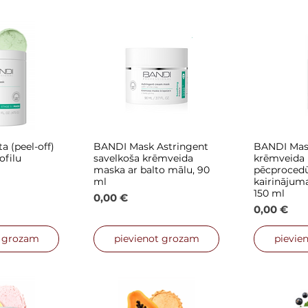
a (peel-off)
BANDI Mask Astringent
BANDI Mas
 skats
Ātrais skats
Ātra
ofilu
savelkoša krēmveida
krēmveida
maska ar balto mālu, 90
pēcprocedū
ml
kairinājum
150 ml
Cena
0,00 €
Cena
0,00 €
t grozam
pievienot grozam
pievie