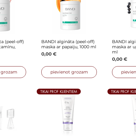
a (peel-off)
BANDI algināta (peel-off)
BANDI algin
 skats
Ātrais skats
Ātra
tamīnu,
maska ar papaiju, 1000 ml
maska ar u
ml
Cena
0,00 €
Cena
0,00 €
t grozam
pievienot grozam
pievie
TIKAI PROF KLIENTIEM
TIKAI PROF KL