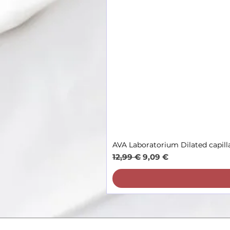
AVA Laboratorium Dilated capill
Parastā cena
Izpārdošanas cena
12,99 €
9,09 €