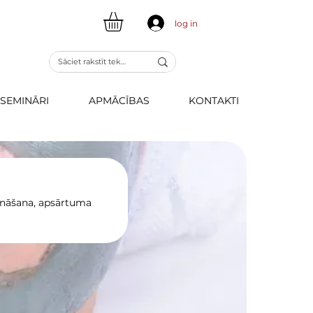
log in
SEMINĀRI
APMĀCĪBAS
KONTAKTI
ināšana, apsārtuma