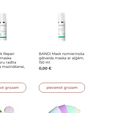
k Repair
BANDI Mask nomierinoša
is skats
Ātrais skats
 maska
gēlveida maska ar aļģēm,
ru radīta
150 ml
a mazināšanai,
Cena
0,00 €
not grozam
pievienot grozam