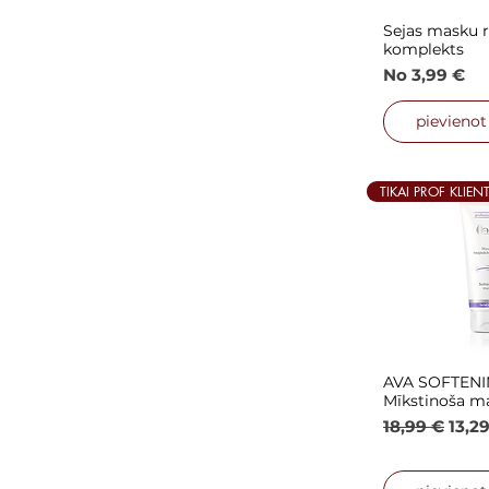
Sejas masku r
Ātrais
komplekts
Izpārdošana
No
3,99 €
pievieno
TIKAI PROF KLIEN
AVA SOFTEN
Ātrais
Mīkstinoša m
Parastā cen
Izpā
18,99 €
13,2