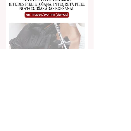
Biorevitalizācijas
metodes pielietošana
(klātienē ar praktisko
atstrādi)
ceturtd., 03. sept.
Vairāk informācijas
INTERESĒ