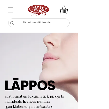
LĀPPOS
apstiprinātām lekcijām tiek piešķirts
individuāls licences numurs
(gan klātienē, gan tiešsaistē).