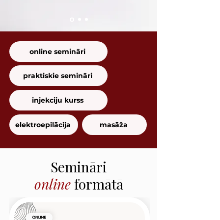
online semināri
praktiskie semināri
injekciju kurss
elektroepilācija
masāža
Semināri
online
formātā