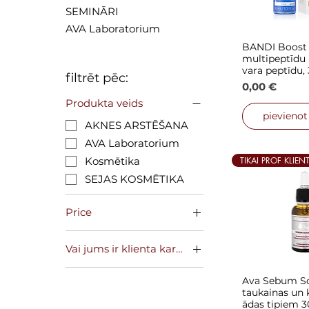
SEMINĀRI
AVA Laboratorium
BANDI Boost
Ātrais
multipeptīdu 
vara peptīdu,
filtrēt pēc:
Cena
0,00 €
Produkta veids
pievieno
AKNES ARSTĒŠANA
AVA Laboratorium
TIKAI PROF KLIEN
Kosmētika
SEJAS KOSMĒTIKA
Price
Vai jums ir klienta karte?
0 €
72 €
Jā
Ava Sebum So
Ātrais
Nē
taukainas un
ādas tipiem 