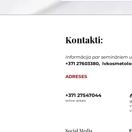
Kontakti:
Informācija par semināriem un
+371 27603380, lvkosmetolo
ADRESES
+371 27547044
A
online veikals
g
v
c
Social Media
E