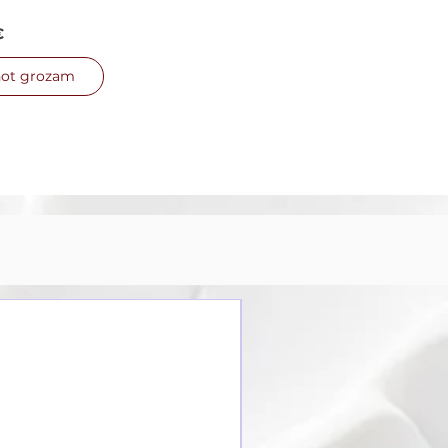
nas cena
€
not grozam