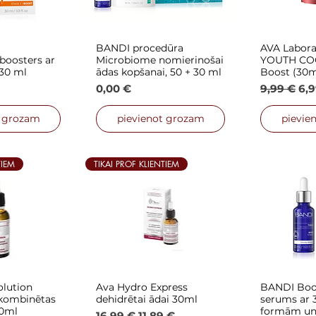
BANDI procedūra
AVA Labor
 skats
Ātrais skats
Ātra
boosters ar
Microbiome nomierinošai
YOUTH COC
 30 ml
ādas kopšanai, 50 + 30 ml
Boost (30m
Cena
Parastā c
Izp
0,00 €
9,99 €
6,9
t grozam
pievienot grozam
pievie
TIEM
TIKAI PROF KLIENTIEM
lution
Ava Hydro Express
BANDI Boos
 skats
Ātrais skats
Ātra
 kombinētas
dehidrētai ādai 30ml
serums ar 3
30ml
formām un 
Parastā cena
Izpārdošanas cena
16,99 €
11,89 €