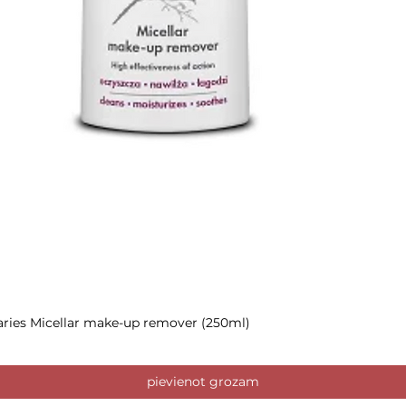
aries Micellar make-up remover (250ml)
Ātrais skats
pievienot grozam