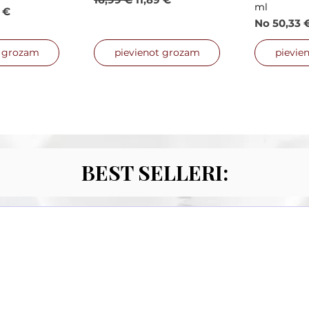
ml
a
rdošanas cena
9 €
Izpārdoša
No
50,33 
t grozam
pievienot grozam
pievie
BEST SELLERI: