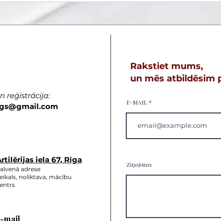
Rakstiet mums,
un mēs atbildēsim p
 reģistrācija:
E-MAIL
gs
@gmail.com
rtilērijas ie
la 67, Rīga
Ziņojums
alvenā adrese
eikals, noliktava, mācību
entrs
-mail