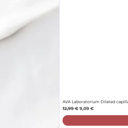
AVA Laboratorium Dilated capill
Parastā cena
Izpārdošanas cena
12,99 €
9,09 €