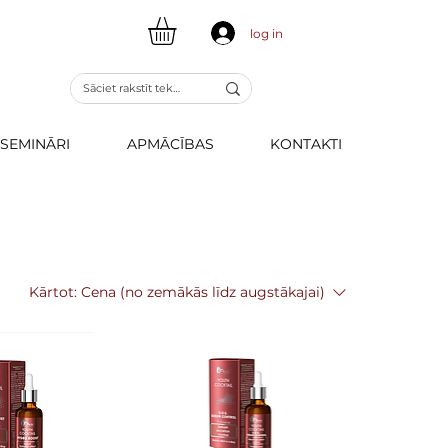
log in
SEMINĀRI
APMĀCĪBAS
KONTAKTI
Kārtot:
Cena (no zemākās līdz augstākajai)