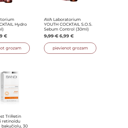
atorium
AVA Laboratorium
is skats
Ātrais skats
KTAIL Hydro
YOUTH COCKTAIL S.O.S.
l)
Sebum Control (30ml)
ena
ārdošanas cena
Parastā cena
Izpārdošanas cena
9 €
9,99 €
6,99 €
not grozam
pievienot grozam
t TriRetin
is skats
 retinoīdu
bakučiolu, 30