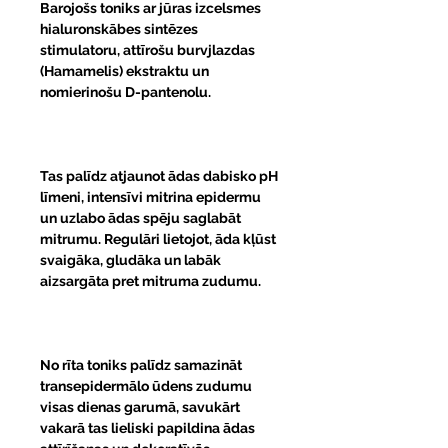
Barojošs toniks ar
jūras izcelsmes
hialuronskābes sintēzes
stimulatoru
, attīrošu
burvjlazdas
(Hamamelis) ekstraktu
un
nomierinošu
D-pantenolu
.
Tas palīdz atjaunot ādas dabisko pH
līmeni, intensīvi mitrina epidermu
un uzlabo ādas spēju saglabāt
mitrumu. Regulāri lietojot, āda kļūst
svaigāka, gludāka un labāk
aizsargāta pret mitruma zudumu.
No rīta toniks palīdz samazināt
transepidermālo ūdens zudumu
visas dienas garumā, savukārt
vakarā tas lieliski papildina ādas