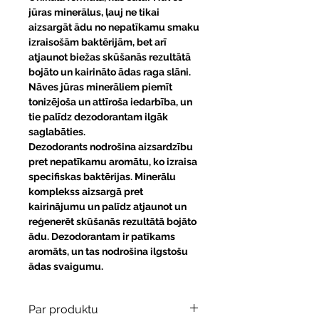
jūras minerālus, ļauj ne tikai
aizsargāt ādu no nepatīkamu smaku
izraisošām baktērijām, bet arī
atjaunot biežas skūšanās rezultātā
bojāto un kairināto ādas raga slāni.
Nāves jūras minerāliem piemīt
tonizējoša un attīroša iedarbība, un
tie palīdz dezodorantam ilgāk
saglabāties.
Dezodorants nodrošina aizsardzību
pret nepatīkamu aromātu, ko izraisa
specifiskas baktērijas. Minerālu
komplekss aizsargā pret
kairinājumu un palīdz atjaunot un
reģenerēt skūšanās rezultātā bojāto
ādu. Dezodorantam ir patīkams
aromāts, un tas nodrošina ilgstošu
ādas svaigumu.
Par produktu