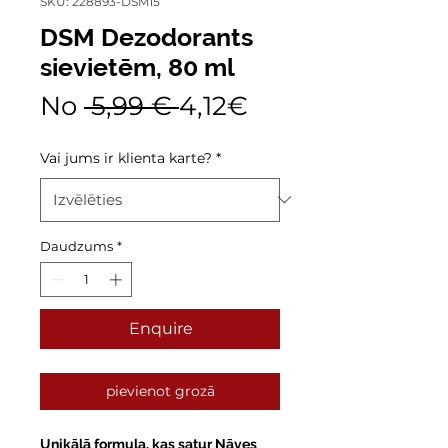
SKU: 228893-DSM15
DSM Dezodorants
sievietēm, 80 ml
Parastā
Izpārdošanas
No
 5,99 € 
4,12€
cena
cena
Vai jums ir klienta karte?
*
Daudzums
*
Enquire
pievienot grozā
Unikālā formula, kas satur Nāves