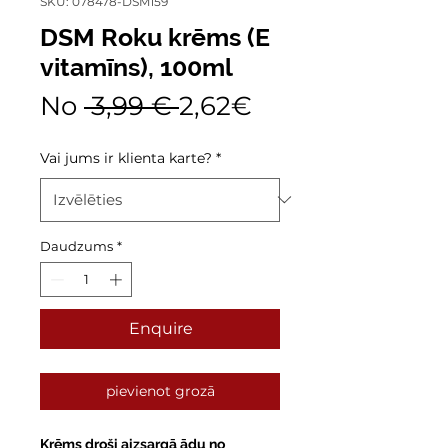
SKU: 078478-DSM159
DSM Roku krēms (E
vitamīns), 100ml
Parastā
Izpārdošanas
No
 3,99 € 
2,62€
cena
cena
Vai jums ir klienta karte?
*
Daudzums
*
Enquire
pievienot grozā
Krēms droši aizsargā ādu no