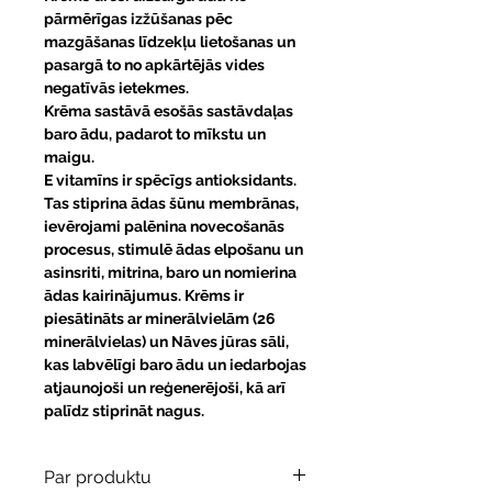
pārmērīgas izžūšanas pēc
mazgāšanas līdzekļu lietošanas un
pasargā to no apkārtējās vides
negatīvās ietekmes.
Krēma sastāvā esošās sastāvdaļas
baro ādu, padarot to mīkstu un
maigu.
E vitamīns ir spēcīgs antioksidants.
Tas stiprina ādas šūnu membrānas,
ievērojami palēnina novecošanās
procesus, stimulē ādas elpošanu un
asinsriti, mitrina, baro un nomierina
ādas kairinājumus. Krēms ir
piesātināts ar minerālvielām (26
minerālvielas) un Nāves jūras sāli,
kas labvēlīgi baro ādu un iedarbojas
atjaunojoši un reģenerējoši, kā arī
palīdz stiprināt nagus.
Par produktu