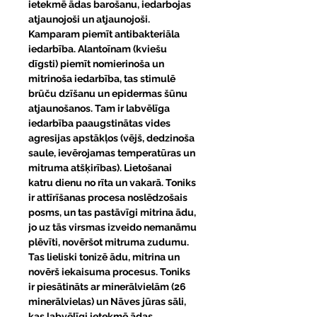
ietekmē ādas barošanu, iedarbojas
atjaunojoši un atjaunojoši.
Kamparam piemīt antibakteriāla
iedarbība. Alantoīnam (kviešu
dīgsti) piemīt nomierinoša un
mitrinoša iedarbība, tas stimulē
brūču dzīšanu un epidermas šūnu
atjaunošanos. Tam ir labvēlīga
iedarbība paaugstinātas vides
agresijas apstākļos (vējš, dedzinoša
saule, ievērojamas temperatūras un
mitruma atšķirības). Lietošanai
katru dienu no rīta un vakarā. Toniks
ir attīrīšanas procesa noslēdzošais
posms, un tas pastāvīgi mitrina ādu,
jo uz tās virsmas izveido nemanāmu
plēvīti, novēršot mitruma zudumu.
Tas lieliski tonizē ādu, mitrina un
novērš iekaisuma procesus. Toniks
ir piesātināts ar minerālvielām (26
minerālvielas) un Nāves jūras sāli,
kas labvēlīgi ietekmē ādas