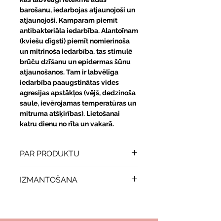
barošanu, iedarbojas atjaunojoši un
atjaunojoši. Kamparam piemīt
antibakteriāla iedarbība. Alantoīnam
(kviešu dīgsti) piemīt nomierinoša
un mitrinoša iedarbība, tas stimulē
brūču dzīšanu un epidermas šūnu
atjaunošanos. Tam ir labvēlīga
iedarbība paaugstinātas vides
agresijas apstākļos (vējš, dedzinoša
saule, ievērojamas temperatūras un
mitruma atšķirības). Lietošanai
katru dienu no rīta un vakarā.
PAR PRODUKTU
Ražošanas valsts
: Izraēla
IZMANTOŠANA
Ādas tips
: Sausa, normāla āda
Sastāva īpašības
: Bez parabēniem
Pēc ādas attīrīšanas ar attīrošu gēlu
(bez konservantiem).
vai pieniņu uzklājiet nelielu
daudzumu tonika uz sejas, kakla un