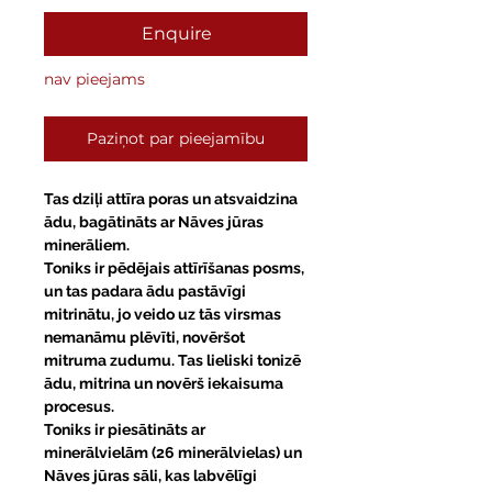
Enquire
nav pieejams
Paziņot par pieejamību
Tas dziļi attīra poras un atsvaidzina
ādu, bagātināts ar Nāves jūras
minerāliem.
Toniks ir pēdējais attīrīšanas posms,
un tas padara ādu pastāvīgi
mitrinātu, jo veido uz tās virsmas
nemanāmu plēvīti, novēršot
mitruma zudumu. Tas lieliski tonizē
ādu, mitrina un novērš iekaisuma
procesus.
Toniks ir piesātināts ar
minerālvielām (26 minerālvielas) un
Nāves jūras sāli, kas labvēlīgi