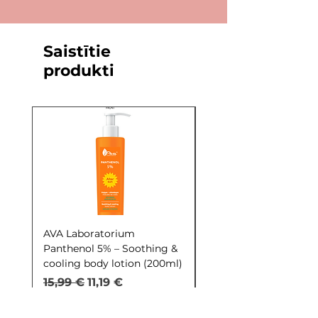
dekoltē zonas, izmantojot vates
plāksnīti.
Saistītie
produkti
AVA Laboratorium
AVA Laboratorium Y
Panthenol 5% – Soothing &
COCKTAIL S.O.S. Seb
cooling body lotion (200ml)
Control (30ml)
Parastā cena
Izpārdošanas cena
Parastā cena
15,99 €
11,19 €
9,99 €