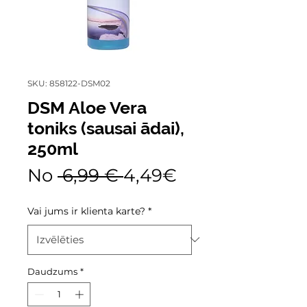
SKU: 858122-DSM02
DSM Aloe Vera
toniks (sausai ādai),
250ml
Parastā
Izpārdošanas
No
 6,99 € 
4,49€
cena
cena
Vai jums ir klienta karte?
*
Daudzums
*