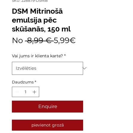
SKU: 228879-DSM18
DSM Mitrinošā
emulsija pēc
skūšanās, 150 ml
Parastā
Izpārdošanas
No
 8,99 € 
5,99€
cena
cena
Vai jums ir klienta karte?
*
Daudzums
*
Enquire
pievienot grozā