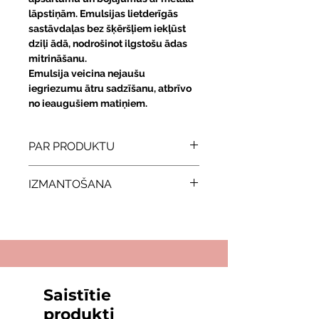
lāpstiņām. Emulsijas lietderīgās
sastāvdaļas bez šķēršļiem iekļūst
dziļi ādā, nodrošinot ilgstošu ādas
mitrināšanu.
Emulsija veicina nejaušu
iegriezumu ātru sadzīšanu, atbrīvo
no ieaugušiem matiņiem.
PAR PRODUKTU
Izcelsmes valsts:
Izraēla
IZMANTOŠANA
Ādas tips:
Visiem ādas tipiem
Dzimums:
Vīriešu
Uzklājiet uz ādas pēc skūšanās,
veicot nogludinošas kustības.
Saistītie
produkti