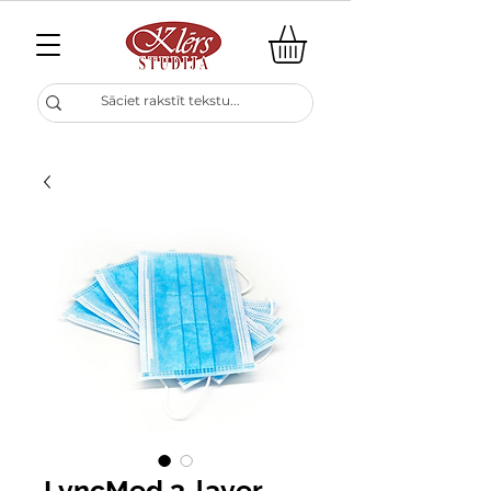
LyncMed 3-layer