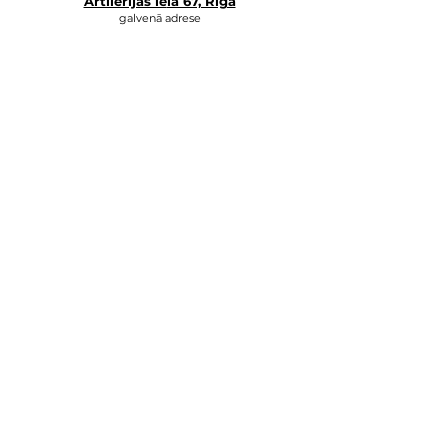
Artilērijas ie
la 67, Rīga
galvenā adrese
veikals, noliktava, mācību centrs
+371 27547044
online veikals
lvkosmetologs@gmail.com
ADRESES
Social Media
Rakstiet mums,
un mēs atbildēsim pēc iespējas ātrāk.
E-MAIL
Vārds