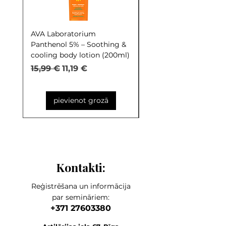
AVA Laboratorium
AVA Laboratorium Y
Panthenol 5% – Soothing &
COCKTAIL S.O.S. Seb
cooling body lotion (200ml)
Control (30ml)
Parastā cena
Izpārdošanas cena
Parastā cena
15,99 €
11,19 €
9,99 €
pievienot grozā
Kontakti:
Reģistrēšana un informācija
par semināriem:
+371 27603380