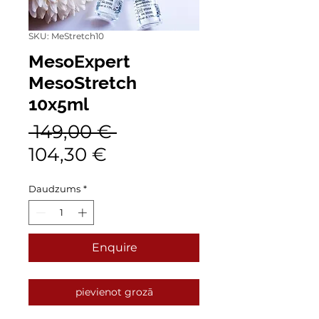
SKU: MeStretch10
MesoExpert
MesoStretch
10x5ml
Parastā
 149,00 € 
Izpārdošanas
cena
104,30 €
cena
Daudzums
*
Enquire
pievienot grozā