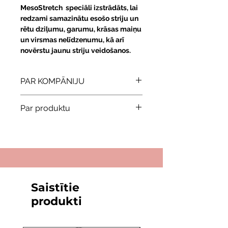
MesoStretch speciāli izstrādāts, lai
redzami samazinātu esošo striju un
rētu dziļumu, garumu, krāsas maiņu
un virsmas nelīdzenumu, kā arī
novērstu jaunu striju veidošanos.
PAR KOMPĀNIJU
Iepazīstieties ar Universal Skin
Par produktu
Technology, kas ir ievērojams
modernāko sterilo mezoterapijas
MesoExpert var izmantot ar:
risinājumu ražotājs. Izmantojot plašo
Mikro adatu injekcijām
pieredzi estētiskajā medicīnā,
Derma rolling
plastiskajā ķirurģijā un
Elektroporēzi
dermatoloģijā, uzņēmums piedāvā
Skābekļa terapiju
augstākā līmeņa neinvazīvās
Krioterapiju
Saistītie
metodes, tostarp dermarollingu,
Mezo maskām
mikroadatu adatu dzīšanu,
produkti
Kombinācijā ar bagātināto
elektroporesi un skābekļa terapiju.
plazmu un citām
Mezoterapijas produkti tiek rūpīgi
(tradicionālajām) metodēm.