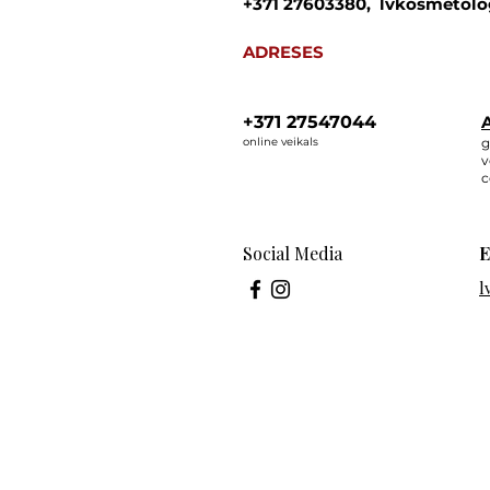
+371 27603380, lvkosmetolo
ADRESES
+371 27547044
A
online veikals
g
v
c
Social Media
E
l