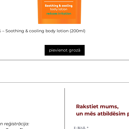
– Soothing & cooling body lotion (200ml)
Ātrais skats
pievienot grozā
Rakstiet mums,
un mēs atbildēsim p
 reģistrācija:
E-MAIL