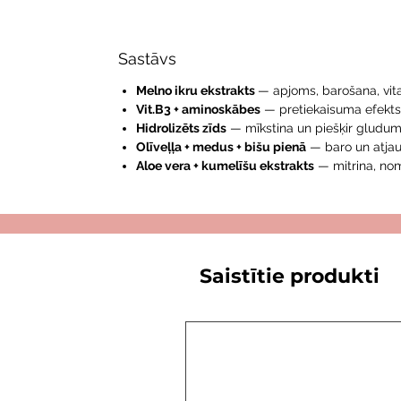
Sastāvs
Melno ikru ekstrakts
— apjoms, barošana, vit
Vit.B3 + aminoskābes
— pretiekaisuma efekt
Hidrolizēts zīds
— mīkstina un piešķir gludum
Olīveļļa + medus + bišu pienā
— baro un atja
Aloe vera + kumelīšu ekstrakts
— mitrina, nom
Saistītie produkti