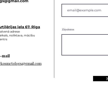
gs
@gmail.com
rtilērijas ie
la 67, Rīga
Ziņojums
alvenā adrese
eikals, noliktava, mācību
entrs
-mail
vkosmetologs@gmail.com
S