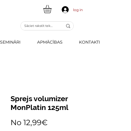
log in
SEMINĀRI
APMĀCĪBAS
KONTAKTI
Sprejs volumizer
MonPlatin 125ml
Izpārdošanas
No
12,99€