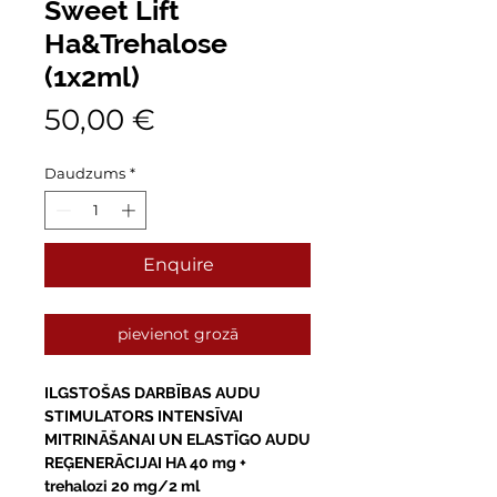
Sweet Lift
Ha&Trehalose
(1x2ml)
Cena
50,00 €
Daudzums
*
Enquire
pievienot grozā
ILGSTOŠAS DARBĪBAS AUDU
STIMULATORS INTENSĪVAI
MITRINĀŠANAI UN ELASTĪGO AUDU
REĢENERĀCIJAI HA 40 mg +
trehalozi 20 mg/2 ml