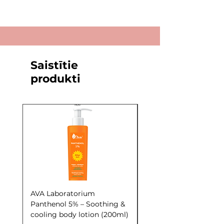
Saistītie
produkti
AVA Laboratorium
AVA Laboratorium Y
Panthenol 5% – Soothing &
COCKTAIL S.O.S. Seb
cooling body lotion (200ml)
Control (30ml)