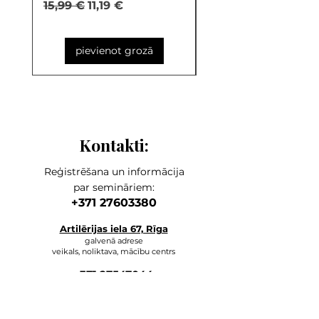
Parastā cena
Izpārdošanas cena
Parastā cena
15,99 €
11,19 €
9,99 €
pievienot grozā
Kontakti:
Reģistrēšana un informācija
par semināriem:
+371 27603380
Artilērijas ie
la 67, Rīga
galvenā adrese
veikals, noliktava, mācību centrs
+371 27547044
online veikals