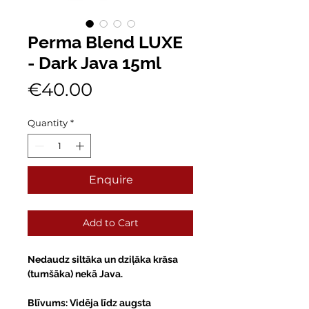
Perma Blend LUXE
- Dark Java 15ml
Price
€40.00
Quantity
*
Enquire
Add to Cart
Nedaudz siltāka un dziļāka krāsa
(tumšāka) nekā Java.
Blīvums: Vidēja līdz augsta