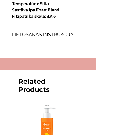
Temperatūra: Silta
Sastāva īpašības: Blend
Fitzpatrika skala: 4,5,6
LIETOŠANAS INSTRUKCIJA
Lietošanas instrukcija:
Uzglabāt istabas temperatūrā.
Neatstājiet produktu saulē.
Ar iepakojumiem jārīkojas, lietojot
Related
vienreiz lietojamus cimdus ar rokām,
Products
kas tikko izņemtas no iepakojuma.
Pirms iepildīšanas 1 minūti kratīt
pigmentu.
Pēc iepildīšanas pārliecinieties, ka
vāks ir droši aiztaisīts, un atgrieziet
to glabāšanas vietā.
Lai mainītu konsistenci, izmantojiet
tikai Perma Blend tonēšanas