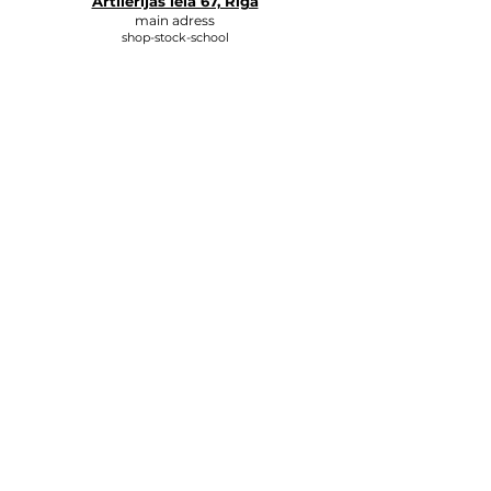
Artilērijas iela 67, Rīga
main adress
shop-stock-school
+371 27547044
shop
lvkosmetologs@gmail.com
ADRESSES
Social Media
Write to us, and we will respond
as soon as possible.
E-MAIL