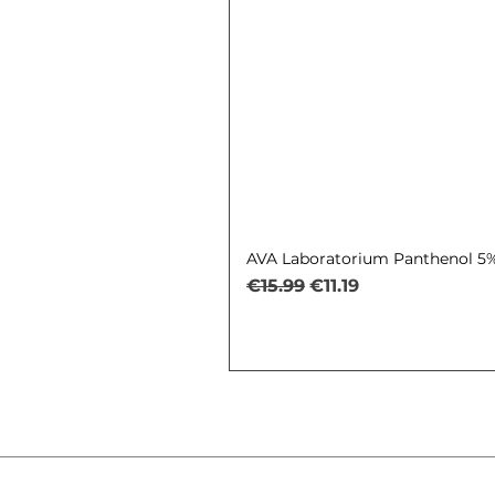
AVA Laboratorium Panthenol 5% 
Regular Price
Sale Price
€15.99
€11.19