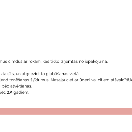
tojamus cimdus ar rokām, kas tikko izņemtas no iepakojuma.
aiztaisīts, un atgrieziet to glabāšanas vietā.
 Blend tonēšanas šķīdumus. Nesajauciet ar ūdeni vai citiem atšķaidītā
 pēc atvēršanas.
pēc 2,5 gadiem.