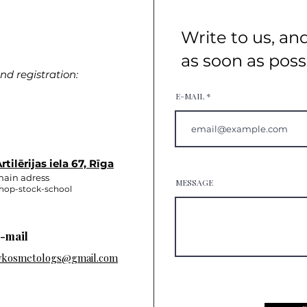
Write to us, an
as soon as poss
d registration:
E-MAIL
rtilērijas iela 67, Rīga
ain adress
MESSAGE
hop-stock-school
-mail
vkosmetologs@gmail.com