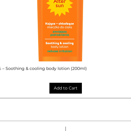
– Soothing & cooling body lotion (200ml)
Quick View
Add to Cart