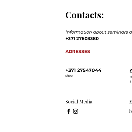
Contacts:
Information about seminars an
+371 27603380
ADRESSES
+371 27547044
A
shop
m
s
Social Media
E
l