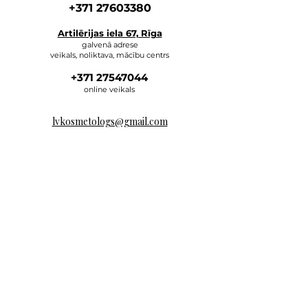
+371 27603380
Artilērijas ie
la 67, Rīga
galvenā adrese
veikals, noliktava, mācību centrs
+371 27547044
online veikals
lvkosmetologs@gmail.com
ADRESES
Social Media
Rakstiet mums,
un mēs atbildēsim pēc iespējas ātrāk.
E-MAIL