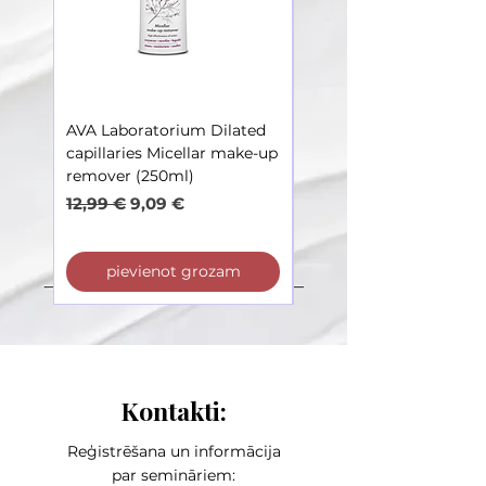
AVA Laboratorium Dilated
AVA Laboratorium Dila
capillaries Micellar make-up
Capillaries – Toner soot
remover (250ml)
irritations (250ml)
Parastā cena
Izpārdošanas cena
Parastā cena
12,99 €
9,09 €
12,99 €
pievienot grozam
pievienot grozam
Kontakti:
Reģistrēšana un informācija
par semināriem: