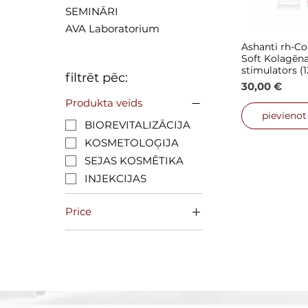
SEMINĀRI
AVA Laboratorium
Ashanti rh-C
Ātrais
Soft Kolagēn
stimulators (
filtrēt pēc:
Cena
30,00 €
Produkta veids
pievieno
BIOREVITALIZĀCIJA
KOSMETOLOĢIJA
SEJAS KOSMĒTIKA
INJEKCIJAS
Price
30 €
65 €