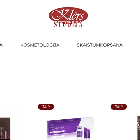
A
KOSMETOLOĢIJA
SKAISTUMKOPŠANA
ITALY
ITALY