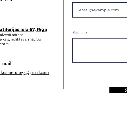
rtilērijas ie
la 67, Rīga
Ziņojums
alvenā adrese
eikals, noliktava, mācību
entrs
-mail
vkosmetologs@gmail.com
S