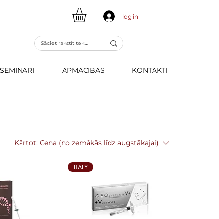
log in
SEMINĀRI
APMĀCĪBAS
KONTAKTI
Kārtot:
Cena (no zemākās līdz augstākajai)
ITALY