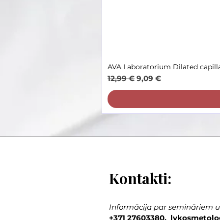
AVA Laboratorium Dilated capill
Parastā cena
Izpārdošanas cena
12,99 €
9,09 €
Kontakti:
Informācija par semināriem un
+371 27603380, lvkosmetolo