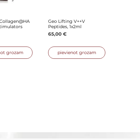
h-Collagen@HA
Geo Lifting V++V
is skats
Ātrais skats
timulators
Peptides, 1x2ml
Cena
65,00 €
not grozam
pievienot grozam