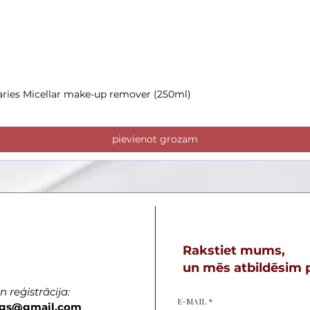
aries Micellar make-up remover (250ml)
Ātrais skats
pievienot grozam
Rakstiet mums,
un mēs atbildēsim p
 reģistrācija:
E-MAIL
gs
@gmail.com