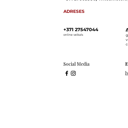
ADRESES
+371 27547044
A
online veikals
g
v
c
Social Media
E
l