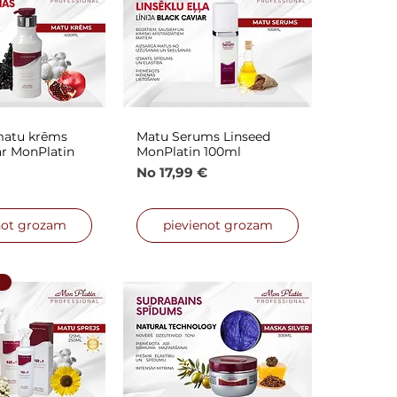
matu krēms
Matu Serums Linseed
is skats
Ātrais skats
ar MonPlatin
MonPlatin 100ml
Izpārdošanas cena
No
17,99 €
nas cena
not grozam
pievienot grozam
S