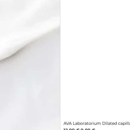
AVA Laboratorium Dilated capill
Parastā cena
Izpārdošanas cena