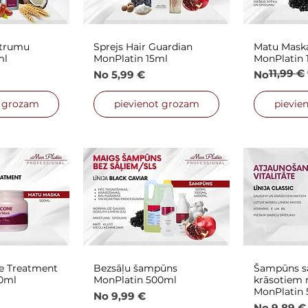
strumu
Sprejs Hair Guardian
Matu Maska
 skats
Ātrais skats
Ātra
ml
MonPlatin 15ml
MonPlatin 
11,99 €
s cena
Izpārdošanas cena
Parastā c
Izpārdoša
No
5,99 €
No
t grozam
pievienot grozam
pievie
ne Treatment
Bezsāļu šampūns
Šampūns s
 skats
Ātrais skats
Ātra
0ml
MonPlatin 500ml
krāsotiem 
MonPlatin
s cena
Izpārdošanas cena
No
9,99 €
Izpārdoša
No
9,89 €