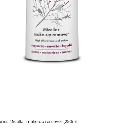
aries Micellar make-up remover (250ml)
Ātrais skats