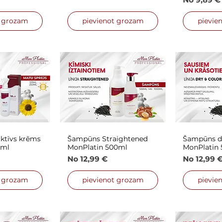
t grozam
pievienot grozam
pievie
aktīvs krēms
Šampūns Straightened
Šampūns dr
 skats
Ātrais skats
Ātra
5ml
MonPlatin 500ml
MonPlatin
s cena
Izpārdošanas cena
Izpārdoša
No
12,99 €
No
12,99 
t grozam
pievienot grozam
pievie