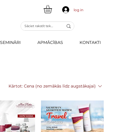
log in
SEMINĀRI
APMĀCĪBAS
KONTAKTI
Kārtot:
Cena (no zemākās līdz augstākajai)