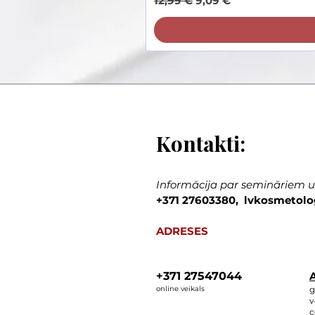
12,99 €
9,09 €
Kontakti:
Informācija par semināriem un
+371 27603380, lvkosmetolo
ADRESES
+371 27547044
A
online veikals
g
v
c