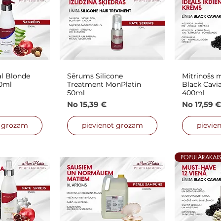
l Blonde
Sērums Silicone
Mitrinošs 
 skats
Ātrais skats
Ātra
0ml
Treatment MonPlatin
Black Cavi
50ml
400ml
s cena
Izpārdošanas cena
Izpārdoša
No
15,39 €
No
17,59 €
t grozam
pievienot grozam
pievie
POPULĀRAKAI