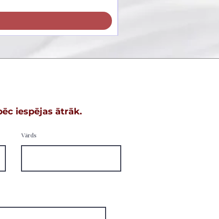
12,99 €
9,09 €
ēc iespējas ātrāk.
Vārds