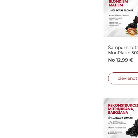
Šampūns Tota
Ātrais
MonPlatin 50
Izpārdošana
No
12,99 €
pievieno