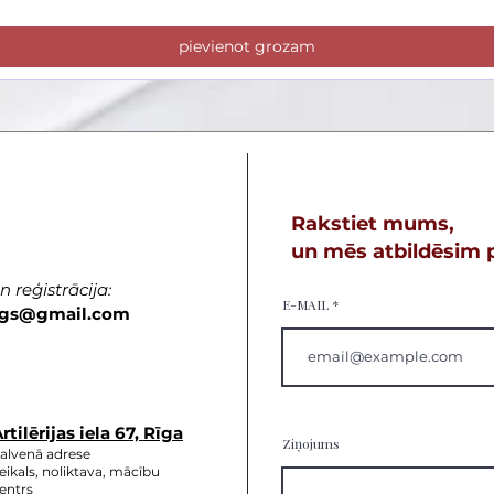
pievienot grozam
Rakstiet mums,
un mēs atbildēsim p
 reģistrācija:
E-MAIL
gs
@gmail.com
rtilērijas ie
la 67, Rīga
Ziņojums
alvenā adrese
eikals, noliktava, mācību
entrs