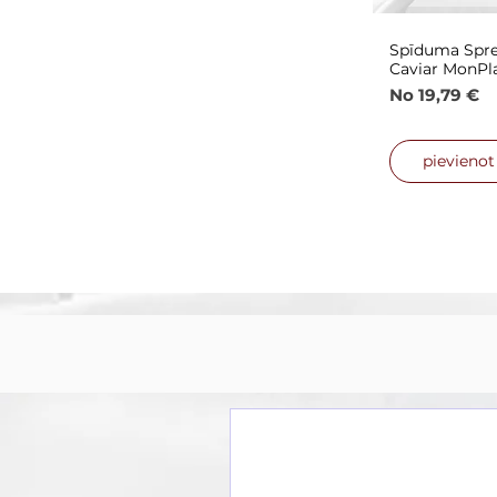
Spīduma Spre
Ātrais
Caviar MonPl
Izpārdošana
No
19,79 €
pievieno