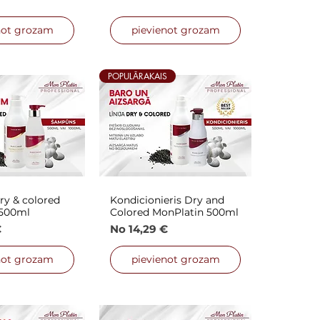
not grozam
pievienot grozam
POPULĀRAKAIS
y & colored
Kondicionieris Dry and
is skats
Ātrais skats
 500ml
Colored MonPlatin 500ml
nas cena
Izpārdošanas cena
€
No
14,29 €
not grozam
pievienot grozam