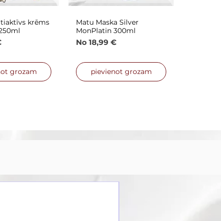
tiaktīvs krēms
Matu Maska Silver
is skats
Ātrais skats
 250ml
MonPlatin 300ml
nas cena
Izpārdošanas cena
€
No
18,99 €
not grozam
pievienot grozam