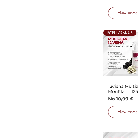
pievieno
POPULĀRĀKAIS
12vienā Multi
Ātrais
MonPlatin 12
Izpārdošana
No
10,99 €
pievieno