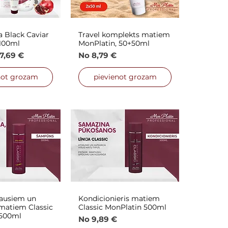
 Black Caviar
Travel komplekts matiem
is skats
Ātrais skats
100ml
MonPlatin, 50+50ml
ena
nas cena
Izpārdošanas cena
7,69 €
No
8,79 €
not grozam
pievienot grozam
ausiem un
Kondicionieris matiem
is skats
Ātrais skats
matiem Classic
Classic MonPlatin 500ml
 500ml
Izpārdošanas cena
No
9,89 €
nas cena