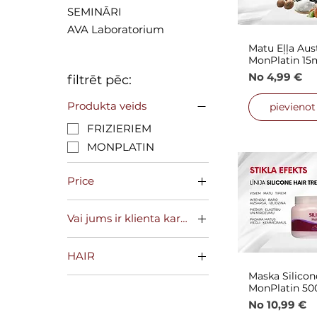
SEMINĀRI
AVA Laboratorium
Matu Eļļa Au
Ātrais
MonPlatin 15
Izpārdošana
No
4,99 €
filtrēt pēc:
Produkta veids
pievieno
FRIZIERIEM
MONPLATIN
Price
Vai jums ir klienta karte?
5 €
72 €
Jā
HAIR
Nē
Maska Silico
Ātrais
DRY HAIR
MonPlatin 50
MONPLATIN
Izpārdošana
No
10,99 €
MonPlatin Classic