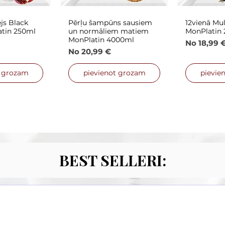
js Black
Pērļu šampūns sausiem
12vienā Mul
 skats
Ātrais skats
Ātra
atin 250ml
un normāliem matiem
MonPlatin
MonPlatin 4000ml
s cena
Izpārdoša
No
18,99 
Izpārdošanas cena
No
20,99 €
t grozam
pievienot grozam
pievie
BEST SELLERI: