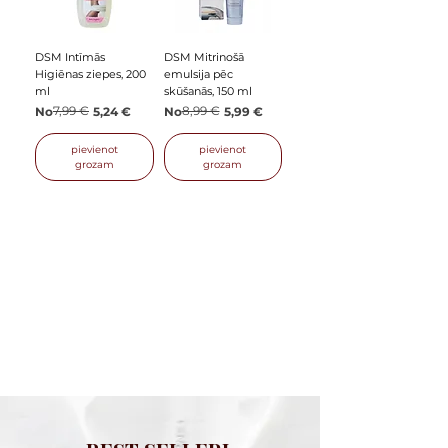
DSM Intīmās
DSM Mitrinošā
Higiēnas ziepes, 200
emulsija pēc
ml
skūšanās, 150 ml
Parastā cena
Izpārdošanas cena
7,99 €
Parastā cena
Izpārdošanas cena
8,99 €
No
5,24 €
No
5,99 €
pievienot
pievienot
grozam
grozam