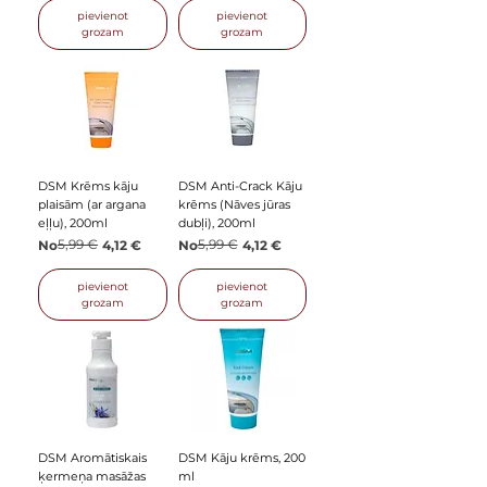
pievienot
pievienot
grozam
grozam
DSM Krēms kāju
DSM Anti-Crack Kāju
plaisām (ar argana
krēms (Nāves jūras
eļļu), 200ml
dubļi), 200ml
Parastā cena
Izpārdošanas cena
5,99 €
Parastā cena
Izpārdošanas cena
5,99 €
No
4,12 €
No
4,12 €
pievienot
pievienot
grozam
grozam
DSM Aromātiskais
DSM Kāju krēms, 200
ķermeņa masāžas
ml