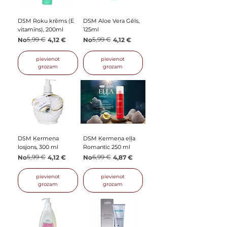
DSM Roku krēms (E
DSM Aloe Vera Gēls,
vitamīns), 200ml
125ml
Parastā cena
Izpārdošanas cena
5,99 €
Parastā cena
Izpārdošanas cena
5,99 €
No
4,12 €
No
4,12 €
pievienot
pievienot
grozam
grozam
DSM Ķermeņa
DSM Ķermeņa eļļa
losjons, 300 ml
Romantic 250 ml
Parastā cena
Izpārdošanas cena
5,99 €
Parastā cena
Izpārdošanas cena
6,99 €
No
4,12 €
No
4,87 €
pievienot
pievienot
grozam
grozam