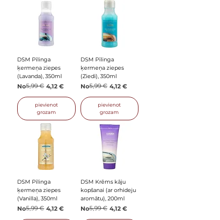
DSM Pīlinga
DSM Pīlinga
ķermeņa ziepes
ķermeņa ziepes
(Lavanda), 350ml
(Ziedi), 350ml
Parastā cena
Izpārdošanas cena
5,99 €
Parastā cena
Izpārdošanas cena
5,99 €
No
4,12 €
No
4,12 €
pievienot
pievienot
grozam
grozam
DSM Pīlinga
DSM Krēms kāju
ķermeņa ziepes
kopšanai (ar orhideju
(Vanilla), 350ml
aromātu), 200ml
Parastā cena
Izpārdošanas cena
5,99 €
Parastā cena
Izpārdošanas cena
5,99 €
No
4,12 €
No
4,12 €