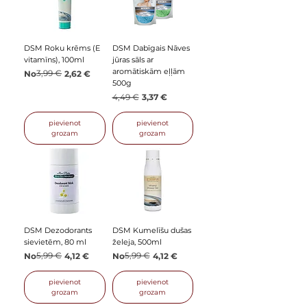
DSM Roku krēms (E
DSM Dabīgais Nāves
vitamīns), 100ml
jūras sāls ar
aromātiskām eļļām
Parastā cena
Izpārdošanas cena
3,99 €
No
2,62 €
500g
Parastā cena
Izpārdošanas cena
4,49 €
3,37 €
pievienot
pievienot
grozam
grozam
DSM Dezodorants
DSM Kumelīšu dušas
sievietēm, 80 ml
želeja, 500ml
Parastā cena
Izpārdošanas cena
5,99 €
Parastā cena
Izpārdošanas cena
5,99 €
No
4,12 €
No
4,12 €
pievienot
pievienot
grozam
grozam