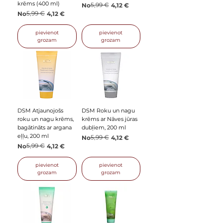
krēms (400 ml)
Parastā cena
Izpārdošanas cena
5,99 €
No
4,12 €
Parastā cena
Izpārdošanas cena
5,99 €
No
4,12 €
pievienot
pievienot
grozam
grozam
DSM Atjaunojošs
DSM Roku un nagu
roku un nagu krēms,
krēms ar Nāves jūras
bagātināts ar argana
dubļiem, 200 ml
eļļu, 200 ml
Parastā cena
Izpārdošanas cena
5,99 €
No
4,12 €
Parastā cena
Izpārdošanas cena
5,99 €
No
4,12 €
pievienot
pievienot
grozam
grozam